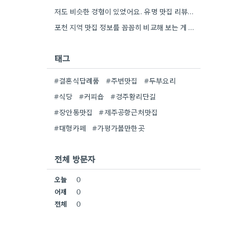
저도 비슷한 경험이 있었어요. 유명 맛집 리뷰만 보다가, 동네 맛집에서 훨씬 더 맛있는 음식을 먹고…
포천 지역 맛집 정보를 꼼꼼히 비교해 보는 게 정말 좋은 팁 같아요. 특히 커뮤니티 언급…
태그
#결혼식답례품
#주변맛집
#두부요리
#식당
#커피숍
#경주황리단길
#장안동맛집
#제주공항근처맛집
#대형카페
#가평가볼만한곳
전체 방문자
오늘
0
어제
0
전체
0