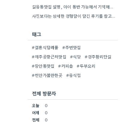
길음동맛집 설명, 아이 동반 가능해서 기억해뒀어요. 덕분에 다음 방문할 때 훨씬 수월할 것 같아요.
사진보다는 상세한 경험담이 담긴 후기를 참고하는 게 정말 공감되네요. 특히 어떤 점이 좋았고 아쉬웠는지 구체적으로…
태그
#결혼식답례품
#주변맛집
#제주공항근처맛집
#식당
#경주황리단길
#장안동맛집
#커피숍
#두부요리
#천안가볼만한곳
#음식점
전체 방문자
오늘
0
어제
0
전체
0