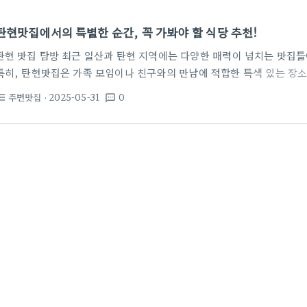
탄현맛집에서의 특별한 순간, 꼭 가봐야 할 식당 추천!
탄현 맛집 탐방 최근 일산과 탄현 지역에는 다양한 매력이 넘치는 맛집
특히, 탄현맛집은 가족 모임이나 친구와의 만남에 적합한 특색 있는 장소
도 특히 주목해야 할 몇 곳을 소개하려고 해요! 주변 맛집 1: 일산풍동
주변맛집
· 2025-05-31
0
st_bulleted
textsms
강력 추천하는 곳이 있습니다. 바로 세련된 인테리어와 맛있는 음식으로 
은 뷔페 스타일로 다양한 음식을 제공해 가족 단위 손님뿐만 아니라 돌잔
모임에도 넉넉히 수용 가능한 이곳에서는 특별히 신선한 재료로 만든 요