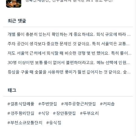
최근 댓글
개별 룸이 충분히 있는지 확인하는 게 중요하네요. 회식 규모에 따라 적절히 선택해야 성공률이 높아질 것…
주차 공간이 생각보다 중요한 문제인 것 같아요. 특히 서울역은 교통이 복잡해서 회식 끝나고 모두들 퇴근해야…
저도 서울역 근처에서 회식할 때 비슷한 경험 몇 번 했어요. 특히 룸이 없는 곳은 사람들…
30명 이상이면 보통 룸이 없어서 불편하더라고요. 메뉴 선택에 인원수가 중요한 요소인 거 보니, 저도 다음…
등심을 구울 때 숯불을 사용하면 풍미가 훨씬 깊어지는 것 같아요. 숯불에 직접 굽는 느낌이 정말…
태그
#결혼식답례품
#주변맛집
#제주공항근처맛집
#커피숍
#경주황리단길
#식당
#장안동맛집
#두부요리
#부천소규모돌잔치
#음식점