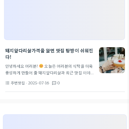
돼지앞다리살가격을 알면 맛집 탐방이 쉬워진
다!
안녕하세요 여러분!
오늘은 여러분의 식탁을 더욱
풍성하게 만들어 줄 돼지앞다리살과 최근 맛집 이야기
로 찾아왔어요. 돼지앞다리살가격에 대한 정보를 바
주변맛집
· 2025-07-16
0
format_list_bulleted
textsms
탕으로 여러분이 좋아할 수 있는 맛집들을 추천해 드
릴게요! 돼지앞다리살가격에 대해 알아보자 돼지앞다
리살은 요즘 인기 있는 부위 중 하나예요. 특히, 가격
이 저렴해서 많은 사람들이 찾고 있죠. 동네 정육점에
서는 보통 돼지앞다리살이 100g당 4,000원에서
6,000원 사이로 판매되고 있어요. 반면, 뒷다리살은
가격이 상대적으로 더 비쌀 수 있어요. 이런 가격차이