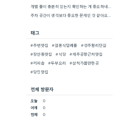
개별 룸이 충분히 있는지 확인하는 게 중요하네요. 회식 규모에 따라 적절히 선택해야 성공률이 높아질 것…
주차 공간이 생각보다 중요한 문제인 것 같아요. 특히 서울역은 교통이 복잡해서 회식 끝나고 모두들 퇴근해야…
태그
#주변맛집
#결혼식답례품
#경주황리단길
#장안동맛집
#식당
#제주공항근처맛집
#커피숍
#두부요리
#삼척가볼만한곳
#당진맛집
전체 방문자
오늘
0
어제
0
전체
0