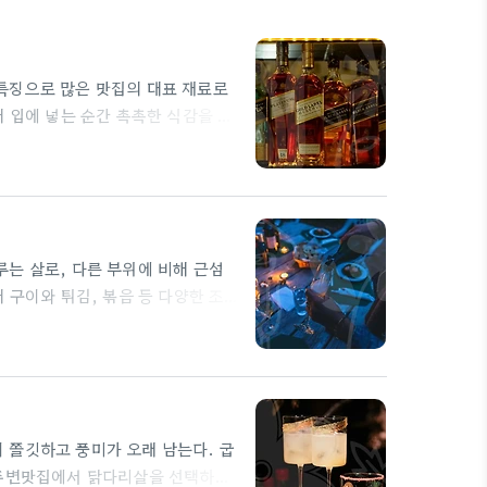
특징으로 많은 맛집의 대표 재료로
 입에 넣는 순간 촉촉한 식감을 선
용한 구이와 튀김이 자주 등장한
는지가 맛의 깊이를 결정한다. 닭
 메뉴로 자리 잡았다. 닭염지 같
도움을 준다. 치킨팝콘처럼…
는 살로, 다른 부위에 비해 근섬
 구이와 튀김, 볶음 등 다양한 조
리살의 두께를 일정하게 맞추고 수
은 열을 가했을 때 자연스러운 고소
함량이 다소 높아 고기의 고유 풍미
 쫄깃하고 풍미가 오래 남는다. 굽
 주변맛집에서 닭다리살을 선택하는