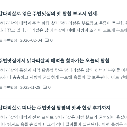
닭다리살로 엮은 주변맛집의 맛 탐험 보고서 연재.
닭다리살의 매력과 주변 맛집 찾기 닭다리살은 부드럽고 육즙이 풍부한 
자리 잡고 있다. 다리살은 닭 가슴살에 비해 지방과 조직이 고르게 분포해
사한다. 지역의 술집이나 포장마차, 작은 가정식당에서도 닭다리살을 활
주변맛집
· 2026-02-04
0
st_bulleted
textsms
다. 주변 맛집을 탐방할 때 다리살의 조리법이 얼마나 다층적으로 구현되
고기스테이크는 닭다리살의 강점을 살려 두툼하게 썰어 구워내는 대표적인
은 브라인 방식은 육즙을 더 오래 보존하고 고기의 식감을 유지하는 데 
주변맛집에서 닭다리살의 매력을 찾아가는 오늘의 탐험
닭다리살의 특징과 지역 활용법 탐구 닭다리살은 닭의 허벅지 부위를 이루
유가 더 촘촘하고 지방이 균일하게 분포해 육즙이 잘 보존된다. 이로 인해
리법에서 촉촉함과 깊은 풍미를 동시에 얻을 수 있다. 지역 맛집은 닭다
주변맛집
· 2025-11-28
0
st_bulleted
textsms
분 손실을 최소화하는 방법으로 촉촉함을 유지한다. 또한 다리살의 지방
함을 더해 음식의 진한 맛을 강조한다. 닭다리살은 가슴 살에 비해 지방 
가 오래 남는다. 지역 맛집의 대표 활용…
닭다리살로 떠나는 주변맛집 탐방의 맛과 현장 후기까지
닭다리살의 매력과 선택 포인트 닭다리살은 지방 분포가 균형되어 육질이
거나 튀겨도 육즙 손실이 비교적 적어 결과물이 일관된다. 이런 특성은