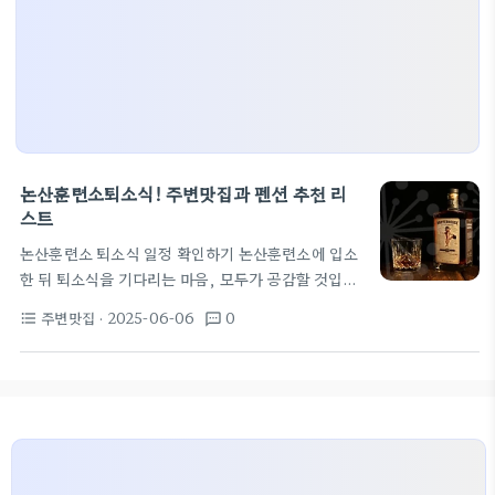
논산훈련소퇴소식! 주변맛집과 펜션 추천 리
스트
논산훈련소 퇴소식 일정 확인하기 논산훈련소에 입소
한 뒤 퇴소식을 기다리는 마음, 모두가 공감할 것입니
다. 특히 훈련소 퇴소식은 가족과의 소중한 재회가 이
주변맛집
· 2025-06-06
0
format_list_bulleted
textsms
루어지는 자리로, 무척이나 뜻깊은 날이죠. 각종 질문
이 많이 올라오는데, 예를 들어 ‘논산훈련소 퇴소식은
언제 하나요?’라는 질문이 많습니다. 퇴소 일정은 보
통 입소일로부터 6주 뒤의 특정 날로 정해지는데요,
주말이나 연휴와 겹치면 조금씩 변동할 수 있습니다.
논산훈련소에 입소한 경우, 3/31에 퇴소 한다면 그에
맞춰 미리 계획을 세워보세요! 논산훈련소 주위의 추