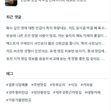
최근 댓글
육수 깊은 맛에 대한 언급이 특히 와닿네요. 저도 음식을 먹을 때 육수의 깊은 맛을 중요하게…
방송에 나온 곳은 정말 사람이 많죠. 저는 솔직히 메뉴 자체의 품질이 더 중요하다고 생각해요.
텍스트의 구체성이 사진보다 훨씬 신뢰감을 줍니다. 특히 사장님이 직접 요리하는 곳을 찾는 게 좋은 전략인…
저도 비슷한 경험이 있었어요. 유명 맛집 리뷰만 보다가, 동네 맛집에서 훨씬 더 맛있는 음식을 먹고…
포천 지역 맛집 정보를 꼼꼼히 비교해 보는 게 정말 좋은 팁 같아요. 특히 커뮤니티 언급…
태그
#결혼식답례품
#주변맛집
#두부요리
#식당
#커피숍
#경주황리단길
#장안동맛집
#제주공항근처맛집
#대형카페
#가평가볼만한곳