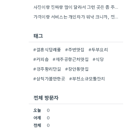
사진이랑 진짜랑 많이 달라서 그런 곳은 좀 주의해야겠네요.
가격이랑 서비스는 개인차가 워낙 크니까, 전체적인 평가보다는 메뉴 맛에 집중하는 게 좋을 것 같아요.
태그
#결혼식답례품
#주변맛집
#두부요리
#커피숍
#제주공항근처맛집
#식당
#경주황리단길
#장안동맛집
#삼척가볼만한곳
#부천소규모돌잔치
전체 방문자
오늘
0
어제
0
전체
0