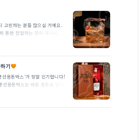
지 고민하는 분들 많으실 거예요.
히 돈만 전달하는 것이 아니라, 그
 기분이 좋을 거랍니다. 풍선용돈
에요.
용돈이 담긴 풍선이 하늘
 수 있는 기회를 제공하죠. 거기에
거 정말…
용하기
풍선용돈박스'가 정말 인기랍니다!
 풍선용돈박스는 바로 용돈을 담아
딱 어울리며, 환갑풍선세트를 활용
지나 작은 선물도 함께 넣을 수 있어
 환갑용돈박스의 구성 요소를 생각해
억이나 사랑의 메시지를 적어보는 것