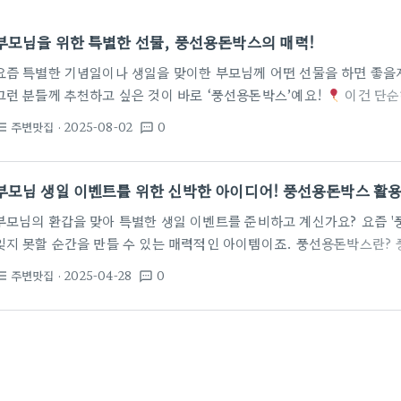
부모님을 위한 특별한 선물, 풍선용돈박스의 매력!
요즘 특별한 기념일이나 생일을 맞이한 부모님께 어떤 선물을 하면 좋을
그런 분들께 추천하고 싶은 것이 바로 ‘풍선용돈박스’예요!
이건 단순
안에 담긴 특별한 메시지와 함께 재미를 더하여, 부모님께서 받으셨을 때
주변맛집
· 2025-08-02
0
st_bulleted
textsms
박스란? 풍선용돈박스는 이름 그대로 풍선과 돈을 조합한 독특한 선물이
로 떠오르는 모습을 상상해 보세요. 부모님께 인상 깊은 추억을 만들어 줄
이니셜풍선이나 환갑사진을 추가하면 더욱 특별해져요!
‘내 아들 이
부모님 생일 이벤트를 위한 신박한 아이디어! 풍선용돈박스 활
부모님의 환갑을 맞아 특별한 생일 이벤트를 준비하고 계신가요? 요즘 '
잊지 못할 순간을 만들 수 있는 매력적인 아이템이죠. 풍선용돈박스란?
풍선으로 장식한 재미있고 깜찍한 선물입니다.
부모님 생일이벤트에 
주변맛집
· 2025-04-28
0
st_bulleted
textsms
하면 더욱 특별한 느낌을 줄 수 있어요. 풍선 안에는 용돈뿐 아니라 손편
가족의 정성을 더할 수 있습니다. 환갑용돈박스 패키지 구성하기 먼저,
보세요. 예를 들어, 여러 개의 풍선을 준비하고, 각각에 부모님과의 추
이죠.…