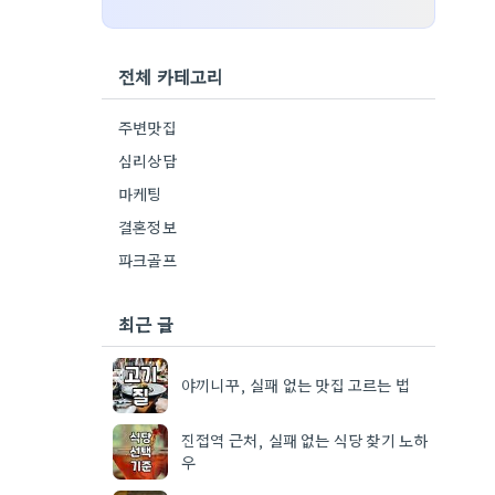
전체 카테고리
주변맛집
심리상담
마케팅
결혼정보
파크골프
최근 글
야끼니꾸, 실패 없는 맛집 고르는 법
진접역 근처, 실패 없는 식당 찾기 노하
우