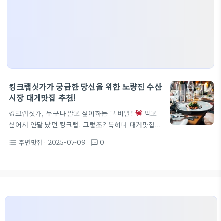
킹크랩싯가가 궁금한 당신을 위한 노량진 수산
시장 대게맛집 추천!
킹크랩싯가, 누구나 알고 싶어하는 그 비밀!
먹고
싶어서 안달 났던 킹크랩. 그렇죠? 특히나 대게맛집에
가면 이 킹크랩싯가에 대한 이야기가 빠질 수 없어요.
주변맛집
· 2025-07-09
0
format_list_bulleted
textsms
여름이 다가오면 킹크랩과 대게를 한 번 맛보러 가고
싶다는 생각이 마구 드는데요. 요즘 대게섹션에서는
각종 수산물이 한가득입니다. 노량진수산시장에 가면
갓 잡은 대게와 킹크랩을 합리적인 가격에 즐길 수 있
어요.
특히 인천킹크랩가게는 요즘 핫플레이스라,
생일이나 기념일에 가면 딱 좋은 곳이에요. 저렴한 맛
집을 찾고 있다면, 이곳을 추천할게요. 분위기도 아늑