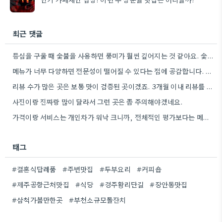
최근 댓글
등심을 구울 때 숯불을 사용하면 풍미가 훨씬 깊어지는 것 같아요. 숯불에 직접 굽는 느낌이 정말…
메뉴가 너무 다양하면 전문성이 떨어질 수 있다는 점에 공감합니다. 저는 등심이나 안창살처럼 명확하게 부위가 보이는…
리뷰 수가 많은 곳은 보통 맛이 검증된 곳이겠죠. 3개월 이내 리뷰를 꼼꼼히 살펴보는 습관이 필요할…
사진이랑 진짜랑 많이 달라서 그런 곳은 좀 주의해야겠네요.
가격이랑 서비스는 개인차가 워낙 크니까, 전체적인 평가보다는 메뉴 맛에 집중하는 게 좋을 것 같아요.
태그
#결혼식답례품
#주변맛집
#두부요리
#커피숍
#제주공항근처맛집
#식당
#경주황리단길
#장안동맛집
#삼척가볼만한곳
#부천소규모돌잔치