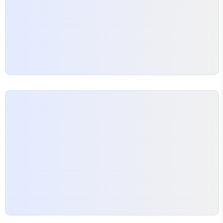
하고, 깔끔해서 좋고!^{ } 대게맛집 찾는 팁과 추천!
대게를 먹는…