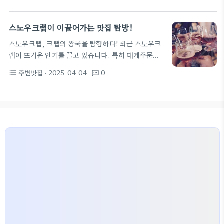
드러운 게살과 진한 맛으로 유명하죠. 최근에는 자숙
은 필수! 주차 공간도 넉넉하니 걱정 마세요. 최근…
냉동대게가 인기를 끌며, 킹크렙이나 러시아대게와
같은 다양한 게 요리를 찾는 사람들이 늘어나고 있습
스노우크랩이 이끌어가는 맛집 탐방!
니다. 스노우크랩은 서울대게맛집과 울산의 숨겨진
스노우크랩, 크랩의 왕국을 탐험하다! 최근 스노우크
맛집에서도 많이 제공하고 있습니다. 특히, 신선한 스
랩이 뜨거운 인기를 끌고 있습니다. 특히 대게주문부
노우크랩 요리는 그 자체로 화려한 비주얼과 함께 대
터 다양한 크랩 메뉴가 있는 맛집들이 핫한 요즘! 울진
접받는 메뉴입니다.
서울의 스노우크랩 맛집 추천
주변맛집
· 2025-04-04
0
format_list_bulleted
textsms
홍게, 영덕대개, 킹크랩싯가 가성비 좋은 선택으로 인
서울에서는 여의도와 홍대 인근의 여러 맛집에서 스노
기입니다. 이 글에서는 스노우크랩을 비롯한 다양한
우크랩 요리를 맛볼 수 있습니다. 예를 들어, 여의도의
크랩 맛집을 소개해 드릴게요. 맛집 리스트 - 크랩의
‘스노우크랩 다이닝’은 부드러운 스노우크랩과 함께…
매력을 느껴보세요! 부산 해운대의 크랩 전문점 이곳
은 스노우크랩이 뜨거운 인기를 얻고 있는 곳 중 하나
입니다. 신선한 스노우크랩과 함께 제공되는 다양한
소스는 미각의 즐거움을 더해 줍니다. 서울 강남 대게
전문점 울진홍게부터 박달대게까지, 여러 종류의 크
랩을 한 번에 즐길 수 있는 곳입니다. 대게주문…