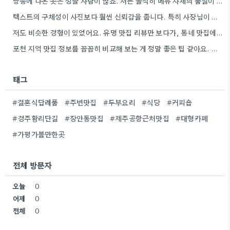
방송에 나온 곳은 정말 사람이 많죠. 저는 솔직히 메뉴 자체의 품질이 더 중요하다고 생각해요.
텍스트의 구체성이 사진보다 훨씬 신뢰감을 줍니다. 특히 사장님이 직접 요리하는 곳을 찾는 게 좋은 전략인…
저도 비슷한 경험이 있었어요. 유명 맛집 리뷰만 보다가, 동네 맛집에서 훨씬 더 맛있는 음식을 먹고…
포천 지역 맛집 정보를 꼼꼼히 비교해 보는 게 정말 좋은 팁 같아요. 특히 커뮤니티 언급…
태그
#결혼식답례품
#주변맛집
#두부요리
#식당
#커피숍
#경주황리단길
#장안동맛집
#제주공항근처맛집
#대형카페
#가평가볼만한곳
전체 방문자
오늘
0
어제
0
전체
0