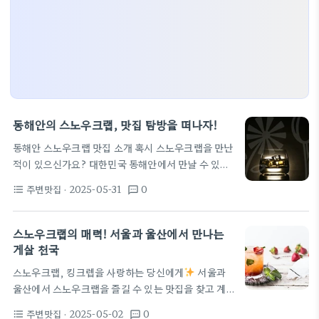
동해안의 스노우크랩, 맛집 탐방을 떠나자!
동해안 스노우크랩 맛집 소개 혹시 스노우크랩을 만난
적이 있으신가요? 대한민국 동해안에서 만날 수 있는
스노우크랩은 크랩 애호가들의 입맛을 사로잡습니다.
주변맛집
· 2025-05-31
0
format_list_bulleted
textsms
박달대게, 동해안홍게와 함께 맛있는 주인공으로 자
리 잡았죠. 특히, 그 맛은 순수의 극치로, 독특한 식감
과 풍부한 육즙이 매력적입니다! 스노우크랩 추천 맛
스노우크랩의 매력! 서울과 울산에서 만나는
집 동해 수산물 시장 신선한 스노우크랩을 저렴하게
게살 천국
구매할 수 있는 곳입니다. 구매한 후, 근처 식당에서
스노우크랩, 킹크렙을 사랑하는 당신에게
서울과
조리해 먹을 수 있어요! 해변가의 특별한 뷔페 현지에
울산에서 스노우크랩을 즐길 수 있는 맛집을 찾고 계
서 잡은 생선을 활용한 뷔페입니다. 공식적으로 스노
신가요? 많은 사람들이 사랑하는 스노우크랩은 그 부
우크랩, 박달대게 등이 포함된 메뉴를 제공해요. 예약
주변맛집
· 2025-05-02
0
format_list_bulleted
textsms