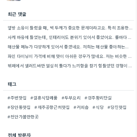
최근 댓글
옆방 소음이 들렸을 때, 벽 두께가 중요한 문제더라고요. 특히 조용한 대화가 힘들었을 때 와닿는 부분이었어요.
사케 마음에 들었는데, 인테리어도 분위기 있어서 좋았어요. 룸마다 다른 분위기라 선택의 폭이 넓다는 점이 특히…
해산물 메뉴가 다양하게 있어서 좋겠네요. 저희는 해산물 좋아하는데요.
파인 다이닝이 가격에 비해 맛이 아쉬운 경우가 많네요. 저는 비슷한 경험 때문에 평소에 메뉴의 재료나…
뷔페에서 샐러드바만 열심히 돌다가 느끼함을 참기 힘들었던 경험이 있네요. 메뉴 구성도 중요하지만, 음료나 디저트 선택도…
태그
#주변맛집
#결혼식답례품
#두부요리
#경주황리단길
#장안동맛집
#제주공항근처맛집
#커피숍
#식당
#당진맛집
#천안가볼만한곳
전체 방문자