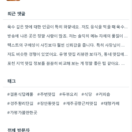
최근 댓글
육수 깊은 맛에 대한 언급이 특히 와닿네요. 저도 음식을 먹을 때 육수의 깊은 맛을 중요하게…
방송에 나온 곳은 정말 사람이 많죠. 저는 솔직히 메뉴 자체의 품질이 더 중요하다고 생각해요.
텍스트의 구체성이 사진보다 훨씬 신뢰감을 줍니다. 특히 사장님이 직접 요리하는 곳을 찾는 게 좋은 전략인…
저도 비슷한 경험이 있었어요. 유명 맛집 리뷰만 보다가, 동네 맛집에서 훨씬 더 맛있는 음식을 먹고…
포천 지역 맛집 정보를 꼼꼼히 비교해 보는 게 정말 좋은 팁 같아요. 특히 커뮤니티 언급…
태그
#결혼식답례품
#주변맛집
#두부요리
#식당
#커피숍
#경주황리단길
#장안동맛집
#제주공항근처맛집
#대형카페
#가평가볼만한곳
전체 방문자