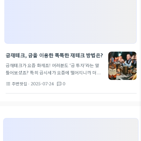
금재테크, 금을 이용한 똑똑한 재테크 방법은?
금재테크가 요즘 화제죠! 여러분도 ‘금 투자’라는 말
들어보셨죠? 특히 금시세가 요즘에 떨어지니까 더 많
은 사람들이 관심을 보이고 있어요. 저도 궁금해서 주
주변맛집
· 2025-07-24
0
format_list_bulleted
textsms
변 몇 군데 맛집을 탐방하면서 금에 대한 정보도 알아
봤답니다.
요즘 금재테크는 이래요 금재테크를 고
민하는 사람들이 주식정보사이트나 종목분석을 활발
하게 하는데, 특히 금 투자에 눈독들이는 분들이 많아
요. 간단히 설명하자면, 금이라는 자산은 희소성이 높
고, 세계 경제의 흐름에 영향을 많이 받죠. 그래서 시
황을 잘 살펴보면 금을 살 타이밍을 잡기 쉬워요. 오늘
우리가 알아볼 건 금투자의 기본적인 팁과 함께, 골드