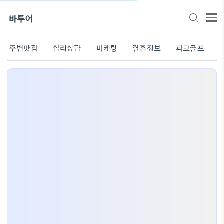
바투어
주변맛집
심리상담
마케팅
결혼정보
파크골프