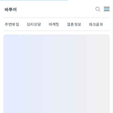
바투어
주변맛집
심리상담
마케팅
결혼정보
파크골프