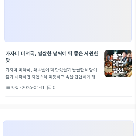
가자미 미역국, 쌀쌀한 날씨에 딱 좋은 시원한
맛
가자미 미역국, 왜 4월에 더 맛있을까 쌀쌀한 바람이
불기 시작하면 자연스레 따뜻하고 속을 편안하게 해주
는 국물이 생각나기 마련입니다. 많은 사람들이 미역
맛집
· 2026-04-11
0
format_list_bulleted
textsms
국을 떠올릴 때 소고기나 해산물을 주로 생각하지만,
저는 특히 4월 무렵의 가자미 미역국을 빼놓을 수 없
습니다. 봄철 제철을 맞은 가자미는 살이 통통하게 오
르고 비린 맛이 적어 미역국에 넣었을 때 그 진가가 발
휘되죠. 이 시기의 가자미는 뼈에서 우러나오는 감칠
맛과 부드러운 살의 식감이 조화를 이루어, 소고기 미
역국과는 또 다른 매력을 선사합니다. 단순히 ‘좋은’