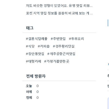
저도 비슷한 경험이 있었어요. 유명 맛집 리뷰만 보다가, 동네 맛집에서 훨씬 더 맛있는 음식을 먹고…
포천 지역 맛집 정보를 꼼꼼히 비교해 보는 게 정말 좋은 팁 같아요. 특히 커뮤니티 언급…
태그
#결혼식답례품
#주변맛집
#두부요리
#식당
#커피숍
#경주황리단길
#장안동맛집
#제주공항근처맛집
#대형카페
#가평가볼만한곳
전체 방문자
오늘
0
어제
0
전체
0