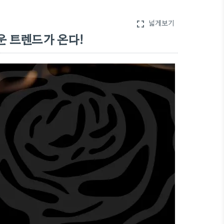
넓게보기
fullscreen
운 트렌드가 온다!