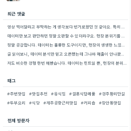
최근 댓글
영상 찍어달라고 부탁하는 게 생각보다 번거로웠던 것 같아요. 특히 샴푸하는 동안 표정 관리가 더 신경…
데이터만 보고 판단하면 정말 오판할 수 있더라구요. 현장 분위기를 살피는 게 훨씬 중요할 것 같아요.
정말 공감합니다. 데이터는 훌륭한 도구이지만, 현장의 생생한 느낌을 놓치면 큰 의미가 없다는 말씀이 와닿네요.
글 읽어보니, 데이터 분석만 믿고 오픈했는데 그나마 매출이 안나왔던 경험이 생각나네요. 현장의 분위기, 손님 반응이…
저도 비슷한 경험 한번 해봤습니다. 데이터는 힌트일 뿐, 현장의 분위기는 정말 예측하기 어렵더라구요.
태그
#주변맛집
#맛집추천
#음식점
#결혼식답례품
#경주황리단길
#두부요리
#식당
#제주공항근처맛집
#커피숍
#장안동맛집
전체 방문자