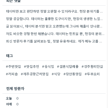
최근 댓글
데이터만 보고 판단하면 정말 오판할 수 있더라구요. 현장 분위기를 살피는 게 훨씬 중요할 것 같아요.
정말 공감합니다. 데이터는 훌륭한 도구이지만, 현장의 생생한 느낌을 놓치면 큰 의미가 없다는 말씀이 와닿네요.
글 읽어보니, 데이터 분석만 믿고 오픈했는데 그나마 매출이 안나왔던 경험이 생각나네요. 현장의 분위기, 손님 반응이…
저도 비슷한 경험 한번 해봤습니다. 데이터는 힌트일 뿐, 현장의 분위기는 정말 예측하기 어렵더라구요.
최신 방문자 후기를 살펴보는 팁, 정말 유용하네요. 제가 메뉴 고를 때도 비슷한 부분을 꼼꼼히 확인하고…
태그
#주변맛집
#맛집추천
#음식점
#결혼식답례품
#경주황리단길
#커피숍
#제주공항근처맛집
#식당
#장안동맛집
#두부요리
전체 방문자
오늘
0
어제
0