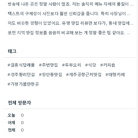
방송에 나온 곳은 정말 사람이 많죠. 저는 솔직히 메뉴 자체의 품질이 더 중요하다고 생각해요.
텍스트의 구체성이 사진보다 훨씬 신뢰감을 줍니다. 특히 사장님이 직접 요리하는 곳을 찾는 게 좋은 전략인…
저도 비슷한 경험이 있었어요. 유명 맛집 리뷰만 보다가, 동네 맛집에서 훨씬 더 맛있는 음식을 먹고…
포천 지역 맛집 정보를 꼼꼼히 비교해 보는 게 정말 좋은 팁 같아요. 특히 커뮤니티 언급…
태그
#결혼식답례품
#주변맛집
#두부요리
#식당
#커피숍
#경주황리단길
#장안동맛집
#제주공항근처맛집
#대형카페
#가평가볼만한곳
전체 방문자
오늘
0
어제
0
전체
0