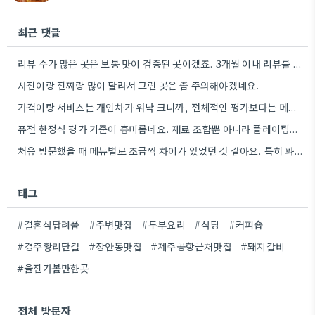
최근 댓글
리뷰 수가 많은 곳은 보통 맛이 검증된 곳이겠죠. 3개월 이내 리뷰를 꼼꼼히 살펴보는 습관이 필요할…
사진이랑 진짜랑 많이 달라서 그런 곳은 좀 주의해야겠네요.
가격이랑 서비스는 개인차가 워낙 크니까, 전체적인 평가보다는 메뉴 맛에 집중하는 게 좋을 것 같아요.
퓨전 한정식 평가 기준이 흥미롭네요. 재료 조합뿐 아니라 플레이팅까지 고려하는 점이 좋은 팁 같아요.
처음 방문했을 때 메뉴별로 조금씩 차이가 있었던 것 같아요. 특히 파스타 종류는 바뀌는 듯 싶었습니다.
태그
#결혼식답례품
#주변맛집
#두부요리
#식당
#커피숍
#경주황리단길
#장안동맛집
#제주공항근처맛집
#돼지갈비
#울진가볼만한곳
전체 방문자