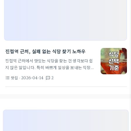
진접역 근처, 실패 없는 식당 찾기 노하우
진접역 근처에서 맛있는 식당을 찾는 건 생각보다 쉽
지 않은 일입니다. 특히 바쁘게 일상을 보내는 직장인
들에게는 점심시간이나 퇴근 후에 허탕 치지 않고 만
맛집
· 2026-04-14
2
format_list_bulleted
textsms
족스러운 식사를 하는 것이 중요한데요. 무작정 검색
창에 '진접역근처맛집'을 쳐보는 것만으로는 시간 낭
비하기 십상입니다. 어떤 기준으로 식당을 골라야 후
회가 없을지, 실질적인 경험을 바탕으로 이야기해보
겠습니다. 왜 진접역 근처 맛집 찾기가 어려울까 진접
역 주변은 신도시 개발과 함께 상권이 형성된 곳이라,
오래된 노포보다는 비교적 최근에 생긴 식당들이 많습
니다. 새로운 곳이 생기는 것은 반갑지만, 그만큼 검증