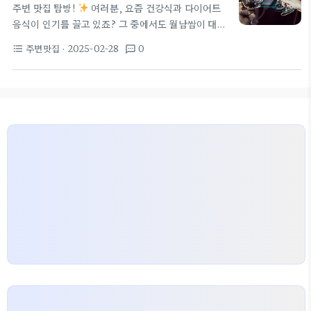
주변 맛집 탐방!
여러분, 요즘 건강식과 다이어트
쌈은 많은 이들의 사랑을 받고 있습니다. 쌀국수와 함
음식이 인기를 끌고 있죠? 그 중에서도 월남쌈이 대표
께 샤브샤브 전문점에서 많이 제공되며, 냉장고 속 남
적인 다이어트 음식으로 각광받고 있습니다. 월남쌈,
은 재료로 만들 수 있는 다양한 조리법도 인기를 끌고
주변맛집
· 2025-02-28
0
format_list_bulleted
textsms
혁신적인 맛 월남쌈은 신선한 야채와 고기를 쌀종이에
있습니다.…
싸서 먹는 음식입니다. 신선한 재료가 듬뿍 들어가 있
어 건강에도 좋고, 다양한 조합으로 즐길 수 있어 매력
이 넘칩니다.
특히, 최근에는 저속 노화 트렌드로
인해 월남쌈의 인기가 더욱 높아지고 있습니다. 나이
가 들수록 건강을 생각하게 되기에, 월남쌈과 같은 저
칼로리 음식이 소비자들의 눈길을 끌고 있습니다. 양
주맛집과 성남맛집 추천 양주와 성남에서 추천할 만한
월남쌈 맛집들이 있습니다!…