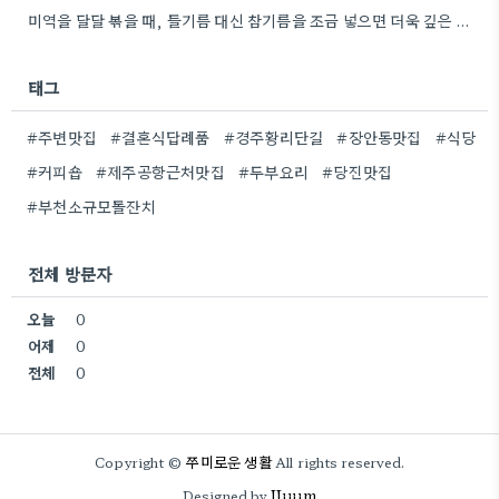
미역을 달달 볶을 때, 들기름 대신 참기름을 조금 넣으면 더욱 깊은 향이 날 것 같아요.
태그
#주변맛집
#결혼식답례품
#경주황리단길
#장안동맛집
#식당
#커피숍
#제주공항근처맛집
#두부요리
#당진맛집
#부천소규모돌잔치
전체 방문자
오늘
0
어제
0
전체
0
쭈미로운 생활
Copyright ©
All rights reserved.
JJuum
Designed by