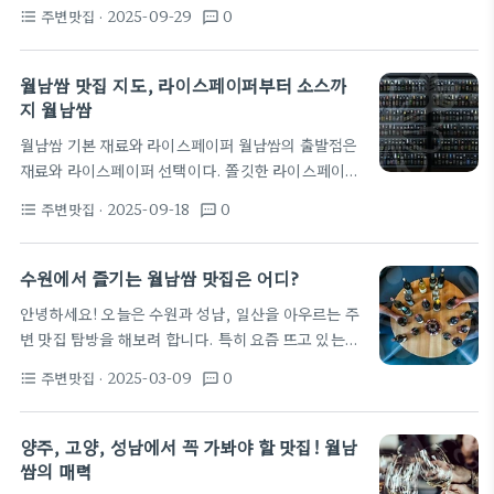
한 입 요리를 곁들이기 좋은 곳이 늘어나고 있다. 신선
한 단백질을 선택할 수 있어 취향에 맞춰 조합하기 쉽
주변맛집
· 2025-09-29
0
format_list_bulleted
textsms
한 재료의 조합을 기대하며 현장을 걷다 보면 허브의
다. 허브의…
향과 채소의 선이 먼저 다가온다. 얇은 쌀피의 씹힘과
속재료의 상관관계가 맛의 방향을 결정한다. 의정부
월남쌈 맛집 지도, 라이스페이퍼부터 소스까
역맛집에서 월남쌈을 찾는 팁은 현지 상인들의 추천
지 월남쌈
조합을 주의 깊게 보는 것이다. 상추와 민트, 고수 같
월남쌈 기본 재료와 라이스페이퍼 월남쌈의 출발점은
은 허브의 비중이 높은 곳일수록 생생한 맛의 균형이
재료와 라이스페이퍼 선택이다. 쫄깃한 라이스페이퍼
잘 맞는다. 일부 가게는 피넛 소스나 새콤한 피클의 구
는 손에 닿았을 때 탄력이 느껴지며, 보관은 건조하고
성으로 차이를 만들니 주문 전에 소스…
주변맛집
· 2025-09-18
0
format_list_bulleted
textsms
서늘한 곳이 좋다. 상점에서 구매할 때 유통기한과 원
산지를 확인하고, 얇기와 질감으로 사용 용도(롤, 튀
김 등)를 가늠하면 실패를 줄일 수 있다. 야채와 단백
수원에서 즐기는 월남쌈 맛집은 어디?
질은 씻어서 수분을 최대한 제거하는 것이 핵심이다.
안녕하세요! 오늘은 수원과 성남, 일산을 아우르는 주
물기가 많은 재료는 라이스페이퍼를 눅눅하게 만들기
변 맛집 탐방을 해보려 합니다. 특히 요즘 뜨고 있는
때문에 키친타월로 가볍게 닦아내고 채소는 얇게 썰어
벤더 다이닝의 핫 아이템, 바로 월남쌈에 대한 이야기
층을 얇게 쌓는 방식을 추천한다. 이 과정을 통해 첫
주변맛집
· 2025-03-09
0
format_list_bulleted
textsms
를 해볼게요. 월남쌈이 대세인 이유! 월남쌈은 신선한
한입의 식감이 결정되니 작은 준비가 큰 차이를 만든
야채와 다양한 식재료를 라이스페이퍼에 감싸서 즐기
다. 현장 경험을 보면, 라이스페이퍼를…
는 베트남의 전통 음식입니다. 특히 다이어트 중에도
양주, 고양, 성남에서 꼭 가봐야 할 맛집! 월남
즐길 수 있는 건강한 메뉴로 인기 폭발 중이에요!
쌈의 매력
최근 외식 트렌드가 건강과 웰빙으로 바뀌면서, 월남