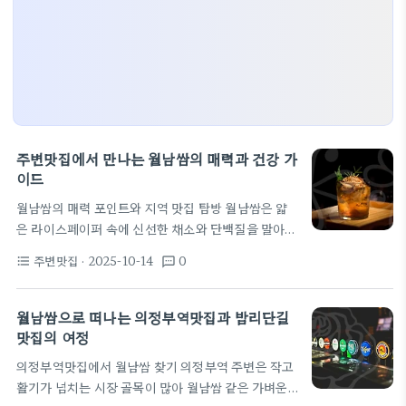
주변맛집에서 만나는 월남쌈의 매력과 건강 가
이드
월남쌈의 매력 포인트와 지역 맛집 탐방 월남쌈은 얇
은 라이스페이퍼 속에 신선한 채소와 단백질을 말아
내는 가벼운 식사로, 주변맛집에서 자주 만날 수 있는
주변맛집
· 2025-10-14
0
format_list_bulleted
textsms
건강한 선택지다. 최근 외식 트렌드에서 식사 시간이
빠르고 간편하며, 식재료의 품질이 결정 요소로 떠올
랐다. 특히 여러 가게가 베트남식 허브를 다채롭게 사
월남쌈으로 떠나는 의정부역맛집과 밤리단길
용해 향미를 강조하는 경향이 강하다. 신선도와 균형
맛집의 여정
잡힌 식재료 구성이 바로 맛의 핵심이다. 라이스페이
의정부역맛집에서 월남쌈 찾기 의정부역 주변은 작고
퍼 한 장의 순수한 맛은 채소의 달콤함과 허브의 향으
활기가 넘치는 시장 골목이 많아 월남쌈 같은 가벼운
로 시작된다. 속재로는 새우, 돼지고기, 두부 등 다양