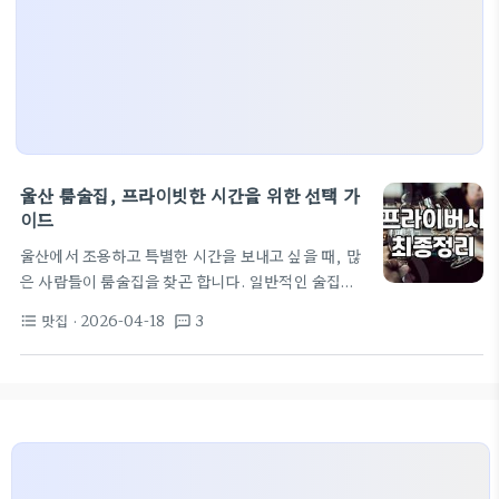
울산 룸술집, 프라이빗한 시간을 위한 선택 가
이드
울산에서 조용하고 특별한 시간을 보내고 싶을 때, 많
은 사람들이 룸술집을 찾곤 합니다. 일반적인 술집과
는 달리 독립된 공간에서 대화에 집중할 수 있다는 점
맛집
· 2026-04-18
3
format_list_bulleted
textsms
이 큰 매력이지요. 특히 중요한 비즈니스 미팅이나 가
족 모임, 혹은 연인과의 오붓한 데이트를 계획하고 있
다면, 울산 룸술집은 분명 만족스러운 선택이 될 수 있
습니다. 하지만 룸술집이라고 다 같은 곳은 아니기에,
어떤 기준으로 선택해야 할지 막막하게 느껴질 수도
있습니다. 단순히 '룸이 있는 술집'이라는 사실만으로
는 부족하니까요. 제대로 된 곳을 고르기 위한 몇 가지