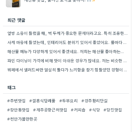
최근 댓글
옆방 소음이 들렸을 때, 벽 두께가 중요한 문제더라고요. 특히 조용한 대화가 힘들었을 때 와닿는 부분이었어요.
사케 마음에 들었는데, 인테리어도 분위기 있어서 좋았어요. 룸마다 다른 분위기라 선택의 폭이 넓다는 점이 특히…
해산물 메뉴가 다양하게 있어서 좋겠네요. 저희는 해산물 좋아하는데요.
파인 다이닝이 가격에 비해 맛이 아쉬운 경우가 많네요. 저는 비슷한 경험 때문에 평소에 메뉴의 재료나…
뷔페에서 샐러드바만 열심히 돌다가 느끼함을 참기 힘들었던 경험이 있네요. 메뉴 구성도 중요하지만, 음료나 디저트 선택도…
태그
#주변맛집
#결혼식답례품
#두부요리
#경주황리단길
#장안동맛집
#제주공항근처맛집
#커피숍
#식당
#당진맛집
#천안가볼만한곳