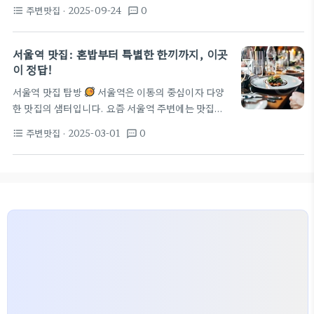
의 스펙트를 넓힐 수 있는 곳이 많다 우선 동선 설계의
중도를 높이고 체력 소모를 줄여 주며…
주변맛집
· 2025-09-24
0
format_list_bulleted
textsms
기본은 역에서 도보 5분 이내 거리 중심으로 구역을 나
누는 것이다 남대문시장과 연결되는 초입 골목에는 국
밥과 분식, 가정식이 모여 있어 가볍게 한 끼를 때우기
서울역 맛집: 혼밥부터 특별한 한끼까지, 이곳
에 좋고 역 근처의 작은 가게들은 점심특선으로 가격
이 정답!
대가 합리적이다 대형 식당가를 피하고 소형 가게를
서울역 맛집 탐방
서울역은 이동의 중심이자 다양
절충하면 분위기도 다르고 음식 숙성도도 다르다 예를
한 맛집의 샘터입니다. 요즘 서울역 주변에는 맛집들
들어 작은 주점형 매장은 간단한 안주와 주먹밥류가
이 정말 많아, 어떤 식당을 선택할지 고민하는 것이 더
빠르게 나오고 보통 6천 원대에서 9천 원대의…
주변맛집
· 2025-03-01
0
format_list_bulleted
textsms
어려울 수도 있습니다. 이번 포스트에서는 서울역에
서 찾아볼 수 있는 맛집을 소개하며, 간단하지만 특별
한 한 끼를 해결할 수 있는 장소들에 대해 알려드리겠
습니다. 1. 혼밥하기 좋은 서울역 맛집
혼밥하기 좋
은 서울역 맛집은 정말 다양합니다. 그 중에서도 서울
역 미소라멘은 짭조름한 국물과 쫄깃한 면발이 매력적
입니다. 위치는 서울역 중앙 출입구에서 가까워, 이동
이 매우 간편하답니다. 영업시간도 여유롭고, 가격대
는 8,000원~10,000원으로 부담 없이 즐길 수…