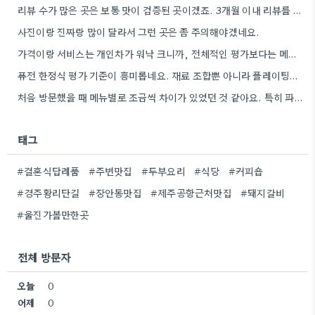
리뷰 수가 많은 곳은 보통 맛이 검증된 곳이겠죠. 3개월 이내 리뷰를 꼼꼼히 살펴보는 습관이 필요할…
사진이랑 진짜랑 많이 달라서 그런 곳은 좀 주의해야겠네요.
가격이랑 서비스는 개인차가 워낙 크니까, 전체적인 평가보다는 메뉴 맛에 집중하는 게 좋을 것 같아요.
퓨전 한정식 평가 기준이 흥미롭네요. 재료 조합뿐 아니라 플레이팅까지 고려하는 점이 좋은 팁 같아요.
처음 방문했을 때 메뉴별로 조금씩 차이가 있었던 것 같아요. 특히 파스타 종류는 바뀌는 듯 싶었습니다.
태그
#결혼식답례품
#주변맛집
#두부요리
#식당
#커피숍
#경주황리단길
#장안동맛집
#제주공항근처맛집
#돼지갈비
#울진가볼만한곳
전체 방문자
오늘
0
어제
0