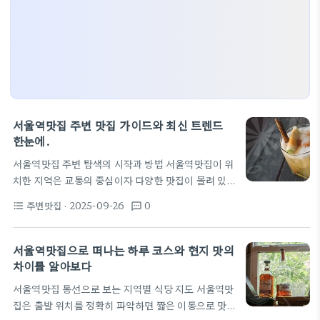
서울역맛집 주변 맛집 가이드와 최신 트렌드
한눈에.
서울역맛집 주변 탐색의 시작과 방법 서울역맛집이 위
치한 지역은 교통의 중심이자 다양한 맛집이 몰려 있
어 선택의 폭이 넓다. 초기 방문 시에는 인근 동선을
주변맛집
· 2025-09-26
0
format_list_bulleted
textsms
먼저 파악하는 것이 집중력을 높이고 피로를 줄인다.
여러 코스로 나눠 맛집을 둘러보는 것이 현지 분위기
를 체험하는 가장 효과적인 방법이다. 퇴근 시간대나
서울역맛집으로 떠나는 하루 코스와 현지 맛의
점심시간에는 줄 서는 가게가 많아 이동 동선을 사전
차이를 알아보다
에 정리하는 편이 이익이다. 지도 앱의 위치 정보를 활
서울역맛집 동선으로 보는 지역별 식당 지도 서울역맛
용해 가까운 거리의 가성비 좋은 메뉴를 비교해 보는
집은 출발 위치를 정확히 파악하면 짧은 이동으로 맛
습관이 도움이 된다. 또한 동선 계획은 특정 요리의 집