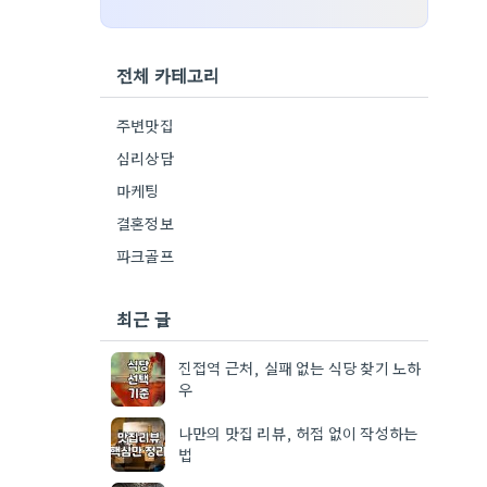
전체 카테고리
주변맛집
심리상담
마케팅
결혼정보
파크골프
최근 글
진접역 근처, 실패 없는 식당 찾기 노하
우
나만의 맛집 리뷰, 허점 없이 작성하는
법