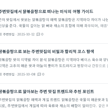
주변맛집에서 닭볶음탕으로 떠나는 미식의 여행 가이드
근처 맛집에서 맛보는 닭볶음탕의 매력 닭볶음탕은 지역마다 차이가 나는
인상을 준다. 국물의 깊이는 닭 뼈와 채소의 조합에 의해 좌우되며, 매
달라진다. 잘 만든 닭볶음탕은 묵은지의 새콤한 풍미와 닭 육즙의 조화가
주변맛집
· 2025-10-12
0
st_bulleted
textsms
기본 반찬과 밥의 양까지도 한 끗 차이를 만들어 낸다. 닭볶음탕의 매력
만, 실제로는 셰프의 손길이 고르게 녹아 나온다는 점에 있다. 육수의 
서로 경쟁하게 되니 주의가 필요하다. 또 하나 중요한…
닭볶음탕으로 보는 주변맛집의 비밀과 합리적 코스 탐색
닭볶음탕 맛의 지역별 차이 분석 닭볶음탕은 지역마다 베이스 육수와 양
지역은 고추의 매운 맛과 마늘의 풍미가 도드라지고 된장이나 간장으로 
매콤함과 함께 단맛의 조합이 더 강조되는 편이다. 서울 인근의 식당은 
주변맛집
· 2025-10-08
0
st_bulleted
textsms
무리에 초점을 둔다. 일반적으로 뼈 있는 닭고기와 뼈를 제거한 무뼈 부위
끼는 중요한 포인트는 닭의 부위 선택이다. 전통적인 지역 맛은 뼈 있는
이 살아 있다. 양념은 고추장 대신 된장이나 고춧가루…
닭볶음탕으로 알아보는 주변 맛집 트렌드와 추천 포인트
주변맛집의 닭볶음탕 매력과 계절 트렌드 닭볶음탕은 국물의 매운맛과 담
리로, 주변맛집에서 계절에 따라 육류와 채소의 배합이 달라진다. 같은