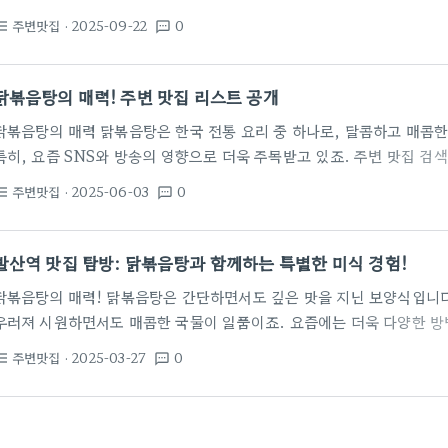
재료의 선별이 다르며, 이 차이가 곧 현장 맛의 차이로 나타난다. 지역의
주변맛집
· 2025-09-22
0
st_bulleted
textsms
밍을 세심하게 관리해 손님이 첫 숟가락을 들 때 기대감을 높인다. 특히
탕의 매운맛과 국물의 온도가 중요한 변수로 작용한다. 일부 가게는 마
칼칼함의 균형을 찾고, 다른 곳은 고추의 종류를 다양하게 사용해 국물
닭볶음탕의 매력! 주변 맛집 리스트 공개
닭볶음탕의 매력 닭볶음탕은 한국 전통 요리 중 하나로, 달콤하고 매콤한
특히, 요즘 SNS와 방송의 영향으로 더욱 주목받고 있죠. 주변 맛집 
맛집을 중심으로 닭볶음탕 맛집을 소개할게요! 최근 류수영 셰프의 특별
주변맛집
· 2025-06-03
0
st_bulleted
textsms
요. 쌈장을 활용한 독특한 조합이 그 비결입니다. 혹시 쌈장의 종류와 
법을 찾기 위해 주말에 직접 요리해보는 것도 좋은 아이디어예요! ‍
마
밀키트를 통해 집에서도 손쉽게 다양한 닭볶음탕을 만들어 볼 수 있습니다
발산역 맛집 탐방: 닭볶음탕과 함께하는 특별한 미식 경험!
닭볶음탕의 매력! 닭볶음탕은 간단하면서도 깊은 맛을 지닌 보양식입니다
우러져 시원하면서도 매콤한 국물이 일품이죠. 요즘에는 더욱 다양한 방
맛집 소개 발산역 주변에는 맛있는 닭볶음탕을 제공하는 맛집이 많습니다
주변맛집
· 2025-03-27
0
st_bulleted
textsms
탕’을 추천합니다! 이 곳은 푸짐한 양과 얼큰한 맛으로 인기를 끌고 있습
며, 국물의 깊은 맛을 자랑한다고 합니다. 편안한 분위기와 함께 온 가족
다. 찜닭 창업을 고민하는 분들도 주목! 여기는 창업에 필요한 메뉴 개