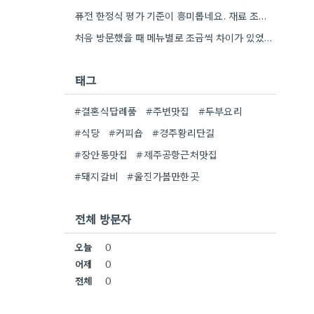
퓨전 한정식 평가 기준이 흥미롭네요. 재료 조합뿐 아니라 플레이팅까지 고려하는 점이 좋은 팁 같아요.
처음 방문했을 때 메뉴별로 조금씩 차이가 있었던 것 같아요. 특히 파스타 종류는 바뀌는 듯 싶었습니다.
태그
#결혼식답례품
#주변맛집
#두부요리
#식당
#커피숍
#경주황리단길
#장안동맛집
#제주공항근처맛집
#돼지갈비
#울진가볼만한곳
전체 방문자
오늘
0
어제
0
전체
0