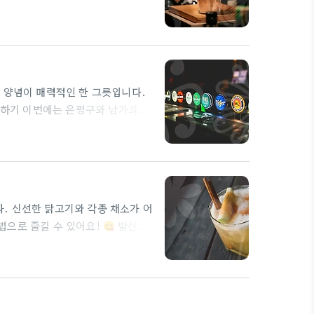
 주방은 재료의 신선도와 조리 타이
 겨울철이나 비 오는 날에는 닭볶음
늘과 양파의 비율을 조절해 고소함과
의…
 양념이 매력적인 한 그릇입니다.
검색하기 이번에는 은평구와 남가좌동
한 양념 비법이 화제가 되고 있는데
그 비율이 궁금하신가요? 나만의 비
이셰프 밀키트 최근에는 마이셰프
. 특히,…
. 신선한 닭고기와 각종 채소가 어
법으로 즐길 수 있어요!
발산역
. 그 중에서도 특히 ‘대박닭볶음
니다. 매일 신선한 재료를 사용하
이 즐길 수 있는 메뉴도 다양합니
발과 조리법을 알려줘…