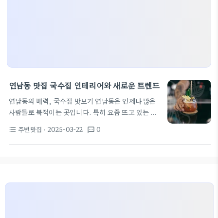
연남동 맛집 국수집 인테리어와 새로운 트렌드
연남동의 매력, 국수집 맛보기 연남동은 언제나 많은
사람들로 북적이는 곳입니다. 특히 요즘 뜨고 있는 맛
집들이 즐비한 이 지역에서, 국수집은 그 매력을 한층
주변맛집
· 2025-03-22
0
format_list_bulleted
textsms
더합니다. 다양한 메뉴와 독특한 인테리어로 고객의
마음을 사로잡고 있습니다.
국수 정찬: 다양한 메
뉴의 조화 연남동 맛집의 국수집은 막국수, 냉면 등 다
양한 국수 요리를 제공합니다. 가격 또한 부담 없이 즐
길 수 있어요! 요즘처럼 따뜻한 국물이 생각나는 겨울
엔 특히 잔치국수와 함께 따뜻한 시간을 보내는 것도
좋습니다. 객석은 국수집 인테리어로 아늑하면서도
세련된 분위기를 자아내죠. 브라운과 화이트 톤의 조