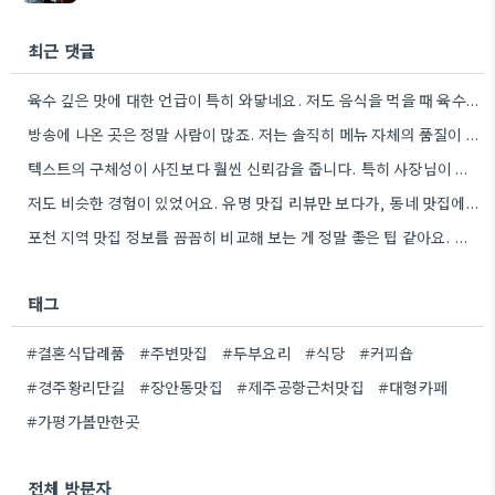
최근 댓글
육수 깊은 맛에 대한 언급이 특히 와닿네요. 저도 음식을 먹을 때 육수의 깊은 맛을 중요하게…
방송에 나온 곳은 정말 사람이 많죠. 저는 솔직히 메뉴 자체의 품질이 더 중요하다고 생각해요.
텍스트의 구체성이 사진보다 훨씬 신뢰감을 줍니다. 특히 사장님이 직접 요리하는 곳을 찾는 게 좋은 전략인…
저도 비슷한 경험이 있었어요. 유명 맛집 리뷰만 보다가, 동네 맛집에서 훨씬 더 맛있는 음식을 먹고…
포천 지역 맛집 정보를 꼼꼼히 비교해 보는 게 정말 좋은 팁 같아요. 특히 커뮤니티 언급…
태그
#결혼식답례품
#주변맛집
#두부요리
#식당
#커피숍
#경주황리단길
#장안동맛집
#제주공항근처맛집
#대형카페
#가평가볼만한곳
전체 방문자