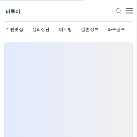
바투어
주변맛집
심리상담
마케팅
결혼정보
파크골프