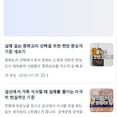
실패 없는 중화요리 선택을 위한 현장 중심의
기준 세우기
중화요리 선택에서 흔히 범하는 오류와 냉정한 현실
인식 대부분의 사람들은 중화요리를 먹으러 갈 때 포
털 사이트의 별점이나 상단에 노출된 리뷰를 맹신하는
맛집
· 2026-07-20
4
format_list_bulleted
textsms
경향이 있다. 하지만 직장인들이 점심시간 1시간을 쪼
개어 방문하는 식당에서 가장 먼저 고려해야 할 것은
마케팅 요소가 아닌 조리 시스템이다. 화력이 핵심인
일산에서 가족 식사할 때 실패를 줄이는 지극
중식은 주문 후 음식이 나오는 속도가 곧 주방의 숙련
히 현실적인 기준
도를 대변한다. 자리에 앉자마자 주문한 짜장면이 5분
주말에 부모님을 모시고 일산에서 식사할 곳을 찾는
안에 나오는 곳은 회전율이 극도로 높다는 뜻이거나
일은 생각보다 스트레스가 큽니다. 검색창에 검색을
미리 대량으로 조리해둔 면을 건져낼 뿐이라는 신호