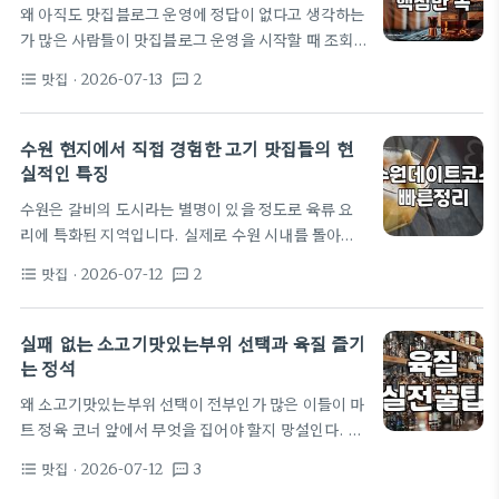
왜 아직도 맛집블로그 운영에 정답이 없다고 생각하는
는 집이 허다하기 때문이다. 얼마 전 직장 동료들과 함
가 많은 사람들이 맛집블로그 운영을 시작할 때 조회
께 꽤 이름난 돼지갈비전문점을 찾았다. 기대를 품고
수나 방문자 수라는 허상에 매몰되곤 한다. 매일같이
간 그곳에서 우리는 1인분에 22,000원짜리 양념갈
맛집
· 2026-07-13
2
format_list_bulleted
textsms
새로운 곳을 찾아다니며 사진을 찍고 글을 올리지만
비를 주문했다. 깔끔한…
정작 돌아오는 것은 지루함과 공허함뿐이다. 검색 엔
진의 알고리즘은 갈수록 정교해지고 있고 이제는 단순
수원 현지에서 직접 경험한 고기 맛집들의 현
히 음식을 먹고 사진을 나열하는 방식만으로는 살아남
실적인 특징
기 어렵다. 본질은 정보의 진정성이다. 오늘 방문한 곳
수원은 갈비의 도시라는 별명이 있을 정도로 육류 요
이 정말 내 돈을 지불할 가치가 있었는지 스스로 질문
리에 특화된 지역입니다. 실제로 수원 시내를 돌아다
해보는 과정이 중요하다. 수많은 정보가 쏟아지는 시
니다 보면 갈비집부터 통닭 거리, 그리고 젊은 층이 많
대에 사람들은 오히려 검증된 개인의 경험을 찾는다.
맛집
· 2026-07-12
2
format_list_bulleted
textsms
이 찾는 인계동 중심의 고깃집까지 선택지가 매우 다
네이버 플레이스나 지도 앱이 아무리 고도화되어도 블
양합니다. 다만 너무 많은 정보 때문에 정작 어디를 가
로그가…
야 할지 고민될 때가 많은데, 단순히 유명한 곳을 찾아
실패 없는 소고기맛있는부위 선택과 육질 즐기
가기보다는 본인의 상황에 맞는 가게를 선택하는 기준
는 정석
을 세우는 것이 중요합니다. 수원 갈비의 가장 큰 특징
왜 소고기맛있는부위 선택이 전부인가 많은 이들이 마
은 역시 '왕갈비' 스타일입니다. 예전부터 소고기 유통
트 정육 코너 앞에서 무엇을 집어야 할지 망설인다. 단
이 활발했던 지역적 특성 덕분에 고기 질이 상향 평준
순히 이름만 보고 고기를 고르는 습관은 지갑을 가볍
화되어 있습니다. 보통 간장 베이스의 달콤한 양념보
맛집
· 2026-07-12
3
format_list_bulleted
textsms
게 만들고 만족도는 떨어뜨리는 가장 큰 원인이다. 사
다는 소금이나…