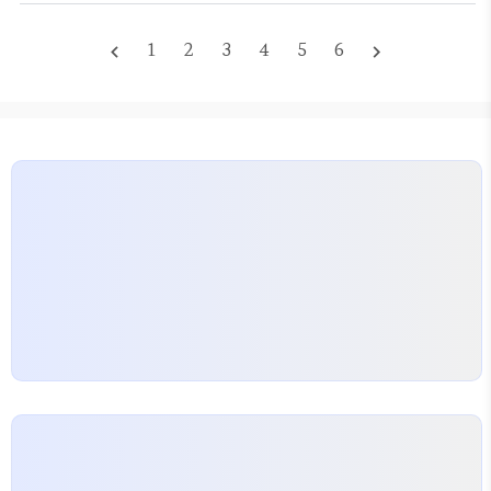
실 소고기맛있는부위 선택은 고기 자체의 등급보다 더
중요하다. 마블링이 화려한 살치살이 무조건 정답은
1
2
3
4
5
6
navigate_before
navigate_next
아니라는 뜻이다. 자신의 취향이 고소한 지방의 풍미
인지, 혹은 진한 육향과 쫄깃한 식감인지 먼저 파악해
야 한다. 고기를 고를 때 단순히 1등급 한우라는 마크
에만 의존하지 말아야 한다. 정육점 사장에게 물어볼
때도 구체적인 조리 방식을 말하는 것이 좋다. 구이용
인지 아니면 육전이나 국거리인지에…