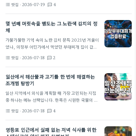
해보면 온통 광고판 같고, 진짜 가볼 만한 곳을 가려내
다. 무조건 높은 별점만 쫓다 보면 뻔한 프랜차이즈의
맛집
· 2026-07-19
4
format_list_bulleted
textsms
기가 쉽지 않기 때문입니다. 30대에 접어들면서 가족
맛에 길들여지기…
식사 모임의 주도권을 쥐게 된 이후로, 저 역시 수많은
시행착오를 겪었습니다. 포털 사이트에 나오는 화려
몇 년째 머릿속을 맴도는 그 노란색 김치의 정
한 리뷰와 평점만 믿고 찾아갔다가 낭패를 본 적이 한
체
두 번이 아닙니다. 얼마 전에도 비슷한 일이 있었습니
가물가물한 기억 속의 노란 김치 문득 2021년 겨울이
다. 오랜만에 부모님이 일산에 오신다고 해서, 인스타
었나, 의정부 어딘가에서 먹었던 부대찌개 집이 갑자
그램에서 이른바 일산찐맛집으로 소문난 세련된 양식
기 생각났다. 사실 딱히 특별할 것 없는 평범한 부대찌
레스토랑을 예약했습니다. 1인당 4만 원대 중반의 코
맛집
· 2026-07-18
2
format_list_bulleted
textsms
개였는데, 왜인지 그 집에서 내어주던 그 노란색 무언
스 요리를 제공하는 곳이었는데, 사진으로…
가가 계속 머릿속을 떠나질 않는다. 밥에 노란 물이 들
어있었던 건지, 아니면 김치가 노란색이었는지 도무
일산에서 해산물과 고기를 한 번에 해결하는
지 기억이 나질 않으니 답답할 노릇이다. 보통 식당에
조개찜 탐방기
서 주는 밑반찬과는 확실히 비주얼이 달랐던 것 같은
일산 지역에서 외식을 계획할 때 가장 고민되는 지점
데, 왜 그때 사진이라도 한 장 찍어두지 않았을까 하는
중 하나는 메뉴 선택입니다. 한쪽은 시원한 국물의 해
후회가 밀려온다. 분명히 노란 빛깔이 섞여 있었던 것
산물을 원하고, 다른 쪽은 든든한 육류를 원할 때가 많
만은 확실한데, 강황을 넣은 밥이었을까 아니면 단무
맛집
· 2026-07-18
4
format_list_bulleted
textsms
기 때문입니다. 최근에는 이러한 고민을 해결해 주는
지처럼 담근 독특한…
조갈찜이나 조개구이 무한리필 형태의 식당들이 일산
곳곳에 자리 잡고 있는데, 특히 웨스턴돔이나 라페스
영등포 인근에서 실패 없는 저녁 식사를 위한
타 인근에는 이런 구성의 매장들이 자주 눈에 띕니다.