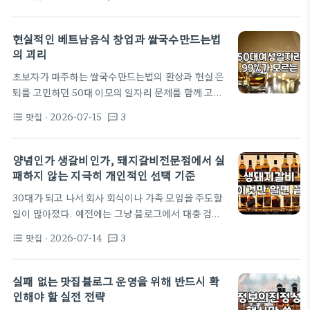
살 도시락이나 야채 중심의 웰빙도시락을 배달시켜 먹
는 것입니다.…
어봤습니다. 사실 기대와는 다르게 실제로는 배달 과
정에서 채소의 신선도가 떨어지거나, 소스 때문에 칼
현실적인 베트남음식 창업과 쌀국수만드는법
로리가 예상보다 높아지는 경우가 허다했습니다. 저
의 괴리
도 처음에는 '다이어트도시락추천' 리스트를 보며 매
초보자가 마주하는 쌀국수만드는법의 환상과 현실 은
일 정기 배송을 받았지만, 3주 정도 지나니 냉장고에
퇴를 고민하던 50대 이모의 일자리 문제를 함께 고민
쌓이는 플라스틱 용기 처리와 익숙해지지 않는 차가운
하면서, 우리는 소자본으로 시작할 수 있는 베트남음
식단에 지치더군요. 집에서 직접 싸는 도시락의 명암
맛집
· 2026-07-15
3
format_list_bulleted
textsms
식 전문점을 떠올렸다. 진입장벽이 낮아 보였고, 대중
그래서 직접 도시락을 싸보기로 했습니다. 비용 측면
적인 메뉴인 쌀국수를 팔면 괜찮은 돈버는방법이 될
에서 보면 한…
것 같았다. 인터넷에 널려 있는 다양한 쌀국수만드는
양념인가 생갈비인가, 돼지갈비전문점에서 실
법을 모조리 수집해 집에서 직접 끓여보기 시작했다.
패하지 않는 지극히 개인적인 선택 기준
처음에는 좋은 사골과 양지를 사다가 12시간 동안 끓
30대가 되고 나서 회사 회식이나 가족 모임을 주도할
이면 맛집 부럽지 않은 깊은 맛이 날 줄 알았다. 하지
일이 많아졌다. 예전에는 그냥 블로그에서 대충 검색
만 현실은 전혀 달랐다. 어떤 날은 누린내가 진동했고,
해서 평점 높은 곳으로 예약하곤 했는데, 실제로 몇 번
어떤 날은 싱거웠다. 약 2개월 동안 재료비만 300만
맛집
· 2026-07-14
3
format_list_bulleted
textsms
호되게 당하고 나니 나름의 기준이 생겼다. 특히 돼지
원 넘게 쓰며 연구했으나…
갈비는 호불호가 적어 자주 고르는 메뉴지만, 제대로
된 곳을 찾기가 의외로 까다롭다. 가격은 1인분에
실패 없는 맛집블로그 운영을 위해 반드시 확
19,000원에서 24,000원 선으로 결코 저렴하지 않
인해야 할 실전 전략
은데, 정작 고기 질보다 단맛이 강한 양념 맛으로 때우