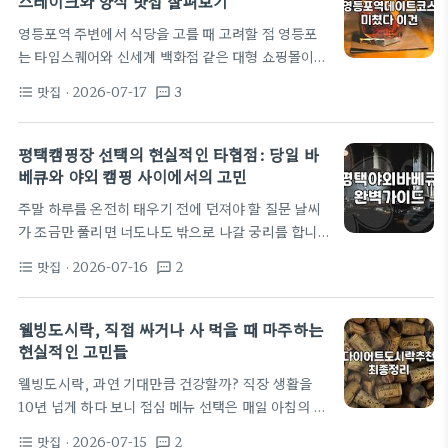
스테이크와 양식 맛집 살펴보기
개인적으로는 깔끔한 조개찜과 갈비가 합쳐진 형태를
영등포역 주변에서 식당을 고를 때 고려할 점 영등포
선호하는 편인데, 구성 요소들이 어떻게 조화를 이루
는 타임스퀘어와 신세계 백화점 같은 대형 쇼핑몰이
는지 살펴보는 것이 중요합니다. 조갈찜 구성의 특징
밀집해 있어 유동 인구가 정말 많은 곳입니다. 주말 저
과 실질적 만족도 조갈찜은 이름 그대로 조개찜과 갈
맛집
· 2026-07-17
3
format_list_bulleted
textsms
녁이면 웬만한 식당은 웨이팅이 길어지기 일쑤라, 미
비찜이 하나의 거대한 철판에 담겨…
리 어디를 갈지 정하지 않고 무작정 나가면 식사 시간
을 놓치기 십상이죠. 특히 영등포역이나 타임스퀘어
평택캠핑장 선택의 현실적인 타협점: 당일 바
내부의 식당가는 인기가 많지만, 가끔은 너무 복잡하
베큐와 야외 캠핑 사이에서의 고민
고 소란스러워 대화에 집중하기 어려운 경우가 생기곤
주말 하루를 온전히 태우기 전에 던져야 할 질문 날씨
합니다. 그래서 저는 조금 한적한 분위기를 원할 때는
가 조금만 풀리면 너도나도 밖으로 나갈 궁리를 합니
역 주변의 로컬 맛집이나 문래동 창작촌 방면으로 눈
다. 인스타그램에는 초록빛 잔디 위에서 감성 랜턴을
을 돌리곤 합니다. 스테이크를 선택할 때의 현실적인
맛집
· 2026-07-16
2
format_list_bulleted
textsms
켜고 고기를 굽는 평화로운 사진들이 넘쳐나니까요.
기대치 보통 스테이크라고…
하지만 직장 생활로 다져진 피로를 안고 주말에 왕복
두 시간이 넘는 거리를 운전해 갈 때는 이야기가 달라
웰빙도시락, 직접 싸거나 사 먹을 때 마주하는
집니다. 특히 평택 근처는 접근성이 좋아 주말마다 많
현실적인 고민들
은 이들이 야외 활동을 계획하지만, 제대로 된 준비 없
웰빙도시락, 과연 기대만큼 건강할까? 직장 생활을
이 나섰다가는 힐링은커녕 월요일 출근길에 몸살을 앓
10년 넘게 하다 보니 점심 메뉴 선택은 매일 아침의 가
기 십상입니다. 우리가 캠핑을 떠올릴 때 흔히 하는 실
장 큰 숙제더군요. 처음에는 건강을 생각해서 닭가슴
수는 '자연 속에서의 휴식'이라는 이미지에만 매몰되
맛집
· 2026-07-15
2
format_list_bulleted
textsms