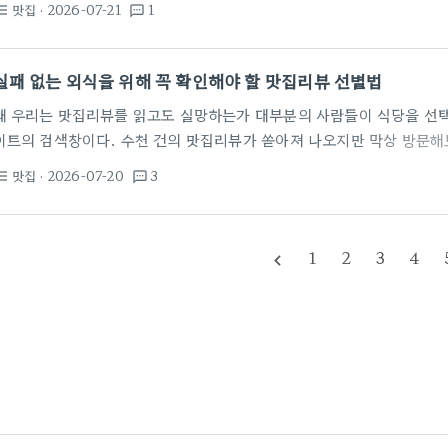
맛집
· 2026-07-21
1
st_bulleted
textsms
뷰마저 돈을 주고 사는 광고가 판을 치고 있어 정보를 걸러내는 과정이 
화곡역 근처 맛집을 검색할 때도 특정 키워드가 반복되거나 과도하게 화려
더 의심해보는 편이…
실패 없는 외식을 위해 꼭 확인해야 할 맛집리뷰 선별법
왜 우리는 맛집리뷰를 읽고도 실망하는가 대부분의 사람들이 식당을 선택할
이트의 검색창이다. 수천 건의 맛집리뷰가 쏟아져 나오지만 막상 방문해
여 있어 판단이 어렵다. 조직적으로 별점을 조작해 19억 원대의 수익을
맛집
· 2026-07-20
3
st_bulleted
textsms
보여주듯 온라인상의 평가를 액면 그대로 믿는 것은 위험하다. 정보의 홍
보를 가려내는 눈을 기르는 것이 무엇보다 시급하다. 광고성 글들은 대
듯한 고화질 사진으로 채워져 있다. 이런 글들은 정보를 제공하기보다…
1
2
3
4
navigate_before