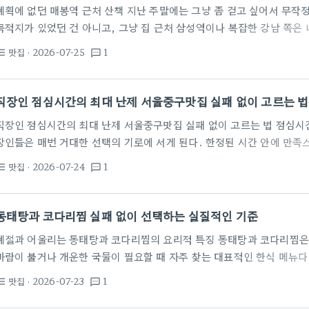
계획에 없던 매봉역 근처 산책 지난 주말에는 그냥 좀 걷고 싶어서 무작
목적지가 있었던 건 아니고, 그냥 집 근처 삼성역이나 복잡한 강남 쪽은 
한 곳을 찾다 보니 여기까지 흘러들어온 거다. 매봉역 4번 출구에서 나
맛집
· 2026-07-25
1
st_bulleted
textsms
히 분위기 좋은 가게들이 많은데, 예전에 근처에 살던 친구가 마누테라스
를 가볼까 하다가 그냥 마음을 접었다. 기념일도 아니고 굳이 예약을 하
날씨였다. 브라이언스 커피에서…
직장인 점심시간의 최대 난제 서울중구맛집 실패 없이 고르는 법
직장인 점심시간의 최대 난제 서울중구맛집 실패 없이 고르는 법 점심시
장인들은 매번 거대한 선택의 기로에 서게 된다. 한정된 시간 안에 만족
감은 생각보다 크게 다가온다. 광고로 가득 찬 모바일 화면 속에서 알짜
맛집
· 2026-07-24
1
st_bulleted
textsms
단순한 일과를 넘어 고도의 눈치 싸움으로 변모했다. 인터넷 포털에 서
로 도배되어 있어 신뢰하기 어려운 경우가 허다한 편이다. 이런 혼란 속
정을 명확히 해야 한다. 동료들과 가볍게 먹을 밥집을 찾는지,…
동태탕과 코다리찜 실패 없이 선택하는 실질적인 기준
계절과 어울리는 동태탕과 코다리찜의 요리적 특징 동태탕과 코다리찜은 
바람이 불거나 개운한 국물이 필요할 때 자주 찾는 대표적인 한식 메뉴다.
태에 비해 살이 단단해 찌개로 끓였을 때 쉽게 으스러지지 않고 국물에 
맛집
· 2026-07-23
1
st_bulleted
textsms
러나는 특징이 있다. 반면 코다리는 명태를 내장만 뺀 뒤 코를 꿰어 반건
한 식감 덕분에 매콤한 조림이나 찜 요리로 인기가 높다. 두 음식 모두 