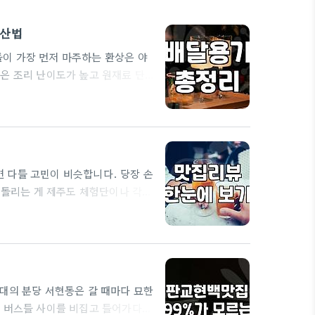
계산법
이 가장 먼저 마주하는 환상은 야
은 조리 난이도가 높고 원재료 단
도축 물량에 따라 시세가 수시로 바
렵다. 배달 중심의 매장을 운영할
없는 장사가 되기 일쑤이다. 주변에
 다들 고민이 비슷합니다. 당장 손
 돌리는 게 제주도 체험단이나 각종
 확률이 높다'는 점입니다. 제가
구에 혹해 50만 원을 썼을 때가 생
로 이어지는 경우는 극히 드물었습니
늘리면 알아서…
대의 분당 서현동은 갈 때마다 묘한
는 버스들 사이를 비집고 들어가다