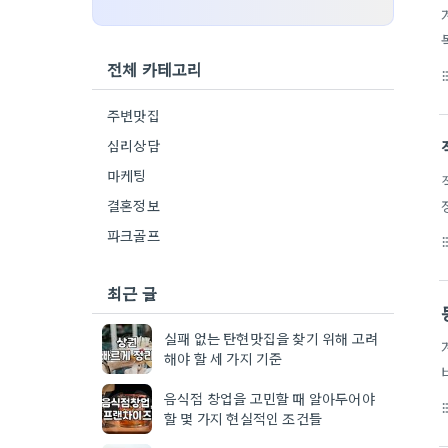
전체 카테고리
format_li
주변맛집
심리상담
마케팅
결혼정보
파크골프
format_li
최근 글
실패 없는 탄현맛집을 찾기 위해 고려
해야 할 세 가지 기준
음식점 창업을 고민할 때 알아두어야
format_li
할 몇 가지 현실적인 조건들