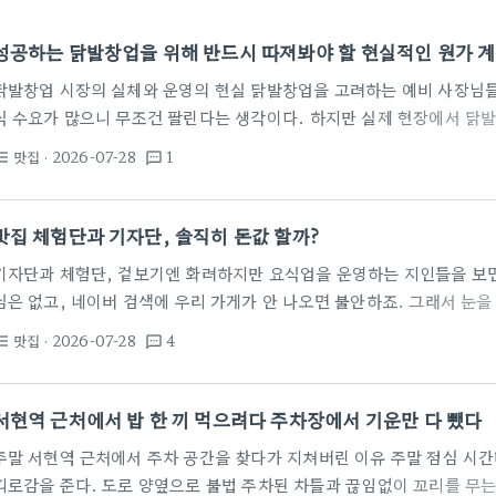
성공하는 닭발창업을 위해 반드시 따져봐야 할 현실적인 원가 
닭발창업 시장의 실체와 운영의 현실 닭발창업을 고려하는 예비 사장님들
식 수요가 많으니 무조건 팔린다는 생각이다. 하지만 실제 현장에서 닭발
가가 생각보다 변동성이 큰 품목에 속한다. 특히 국내산 닭정육 가격은 
맛집
· 2026-07-28
1
st_bulleted
textsms
뀌는데 이를 단순히 메뉴 가격에만 반영하려다 보면 고객 이탈을 막기 어
때 매출 대비 원가율을 35퍼센트 이하로 맞추지 못하면 남는 것이 거의 
서 닭발이 잘 팔린다고 해서 무작정 뛰어드는 것만큼…
맛집 체험단과 기자단, 솔직히 돈값 할까?
기자단과 체험단, 겉보기엔 화려하지만 요식업을 운영하는 지인들을 보면
님은 없고, 네이버 검색에 우리 가게가 안 나오면 불안하죠. 그래서 눈을
블로그 기자단인데, 결론부터 말하자면 '기대만큼 드라마틱한 변화는 없을
맛집
· 2026-07-28
4
st_bulleted
textsms
처음 가게를 열고 홍보 대행업체로부터 '블로그 상위 노출 보장'이라는 문
각나네요. 결과요? 일주일 동안 방문자 수는 반짝 늘었지만, 정작 매출
다. 체험단 운영의 실체와 흔한 실수 많은 사장님이 '맛집리뷰' 건수를 
서현역 근처에서 밥 한 끼 먹으려다 주차장에서 기운만 다 뺐다
주말 서현역 근처에서 주차 공간을 찾다가 지쳐버린 이유 주말 점심 시간
피로감을 준다. 도로 양옆으로 불법 주차된 차들과 끊임없이 꼬리를 무