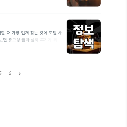
꼭 필요합니다. 일산 소고기 집이나
한 썸네일이 붙은 곳은 일단 한 번
 때 가장 먼저 찾는 것이 포털 사
보면 광고성 글과 실제 후기가 뒤섞
 챙긴 일당이 적발되었다는 뉴스가
수 속에서 내 입맛에 맞는 진짜 정
개 화려한 수식어와 전문가가 촬영한
5
6
navigate_next