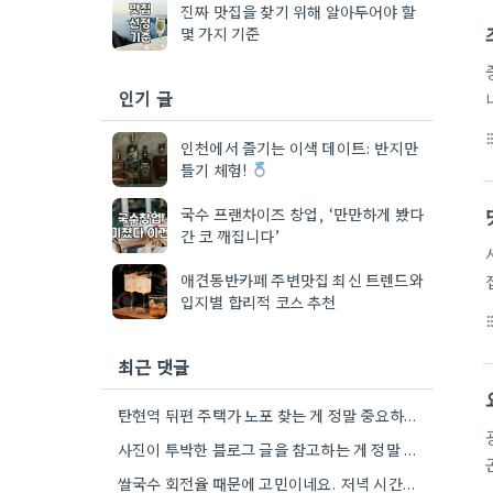
진짜 맛집을 찾기 위해 알아두어야 할
몇 가지 기준
인기 글
format_li
인천에서 즐기는 이색 데이트: 반지만
들기 체험!
국수 프랜차이즈 창업, ‘만만하게 봤다
간 코 깨집니다’
애견동반카페 주변맛집 최신 트렌드와
입지별 합리적 코스 추천
format_li
최근 댓글
탄현역 뒤편 주택가 노포 찾는 게 정말 중요하네요. 저도 가끔 검색 순위만 보고 후회했던 경험이…
사진이 투박한 블로그 글을 참고하는 게 정말 현명하네요. 저는 보통 메뉴판 사진만 보고도 어느 정도…
쌀국수 회전율 때문에 고민이네요. 저녁 시간대 테이블 상황을 직접 확인하는 게 정말 중요하더라구요.