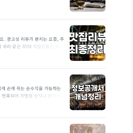
는 대충 혼밥식당 같은 곳에서 조용
 결국 예전에 지인이 맛있다고 했던
 꽤 오랫동안 이름을 올린 곳이라
. 광고성 리뷰가 판치는 요즘, 주
 우리 같은 30대 직장인들은 퇴근
기자단 냄새가 짙게 풍기는 메뉴판과
행을 준비하며 맛집 체험단 정보를
다는 노포로 향했습니다. 이 과정에
협찬은…
실제 손에 쥐는 순수익을 가늠하는
 현혹되어 가맹점 숫자나 본사의
고 해서 내 상권에서도 반드시 성
가맹점주가 짊어져야 할 로열티와 원
를 들여다보면 생각보다 단순한 함
료 원가율이 40퍼센트를 넘어간다면