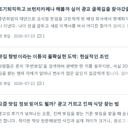
집을 찾으려 하면 생선의…
조기퇴직하고 브런치카페나 해볼까 싶어 광교 골목길을 찾아갔을
중년취업의 대안으로 요식업 창업을 고민하게 된 배경 회사에서 명예퇴직
니 지냈다. 나이 쉰을 앞두고 새로 이력서를 써서 어디든 들어가 보려고
턱은 생각보다 훨씬 높았다. 경력을 살려 재취업하는 것은 거의 불가능에
맛집
· 2026-07-23
2
st_bulleted
textsms
없는 노릇이었다. 남편은 매일 밤 컴퓨터 앞에서 구인 구직 사이트를 뒤
창업 이야기를 꺼냈다. 요즘 뜨는음식들을 찾아보더니, 고깃집이나 곱
된 것보다는 조금 깔끔하게 할 수 있는 브런치카페나 파스타전문점 같은
맛집 탐방이라는 이름의 불확실한 도박: 현실적인 조언
사람들은 흔히 '주변맛집'을 검색하며 완벽한 한 끼를 꿈꾸지만, 사실 3
집을 찾는 행위 자체가 얼마나 변수가 많은 일인지 절감하게 됩니다. 얼
동이나 IFC몰맛집 같은 곳들을 몇 시간씩 뒤졌던 적이 있습니다. SNS
맛집
· 2026-07-22
1
st_bulleted
textsms
는 현장의 분위기는 완전히 다를 때가 많죠. 대기 줄은 기본이고, 들어갔
음식이 나오는 상황도 비일비재합니다. 사실 이런 건 예고된 불행에 가깝
혹스러운 일은 소주안주로 유명하다는 고기집을 찾아갔을 때였습니다. 
요즘 맛집 정보 믿어도 될까? 광고 거르고 진짜 식당 찾는 법
광고성 후기가 넘쳐나는 요즘, 진짜 맛집을 찾는 기준 맛집을 찾을 때 
곤 합니다. 하지만 막상 방문해보면 사진과 실제 차이가 크거나, 블로그
복사 붙여넣기 식의 원고를 보고 실망했던 경험이 누구나 한 번쯤 있을 