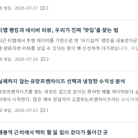
보면, 밥을 먹기도 전에 벌써 집에 가고 싶다는 생각이 먼저 든다. 원래
맛집
· 2026-07-27
3
st_bulleted
textsms
히 한 끼 때우고 들어갈 생각이었다. 삼평동맛집 리스트를 뒤적거리다가
서현역 근처의 모밀집 '그집'이 떠올라 방향을 틀었다. 분당서현맛집으로
는데, 매번 지나치기만 했지 직접 가보는 건 처음이었다.…
티맵 랭킹과 네이버 리뷰, 우리가 진짜 ‘맛집’을 찾는 법
최근 티맵에서 주행 데이터를 기반으로 한 '어디갈까' 랭킹을 내놓았더군요
행 완료자만 리뷰를 남길 수 있다는 점이 꽤 신선하게 다가왔습니다. 사실
길에 습관적으로 포털에 맛집을 검색하지만, 막상 그곳에 가면 블로그 
맛집
· 2026-07-26
3
st_bulleted
textsms
화려한 사진에 속았다는 느낌을 지우기 어렵죠. 저도 얼마 전 제주도 여
훑어보다가 결국 포기하고, 실제 현지인들이 택시 기사님께 물어 찾아간
서 뼈저리게 느낀 건 '광고와 정보의 경계'입니다. 제품 광고나 블로그 
실패하지 않는 유망프랜차이즈 선택과 냉정한 수익성 분석
유망프랜차이즈를 찾는 과정은 겉으로 보이는 화려한 매출 데이터보다 
것에서 시작한다. 많은 예비 창업자가 요즘뜨는프랜차이즈라는 수식어에
홍보 문구만 보고 뛰어드는 경우가 적지 않다. 시장에서 검증된 브랜드라
맛집
· 2026-07-25
1
st_bulleted
textsms
공하라는 법은 없다. 오히려 본사 중심의 마케팅이 강한 브랜드일수록 
가 부담이 높다는 점을 항상 기억해야 한다. 외식업 현장에서 수익 구조
정이 숨어있다. 예를 들어 식당창업 시 인건비와 임대료를 제외한 식재
매봉역 근처에서 딱히 할 일 없이 걷다가 들어간 곳
수익을 내기…