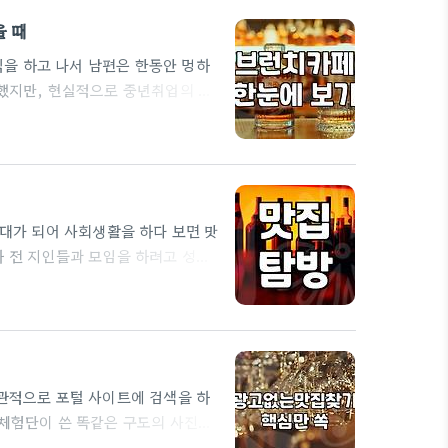
 때
을 하고 나서 남편은 한동안 멍하
 했지만, 현실적으로 중년취업의 문
 가까웠고, 그렇다고 마냥 놀 수도
적거리다가 어느 날 갑자기 외식업
창프랜차이즈처럼 냄새나고 몸이 고
 게 어떠냐는 식이었다.…
0대가 되어 사회생활을 하다 보면 맛
마 전 지인들과 모임을 하려고 성수
에서 본 화려한 사진과 실제 마주하
더니 주문한 지 30분이 넘어서야
습니다. 제가 최근 겪었던 가장 당
성인…
습관적으로 포털 사이트에 검색을 하
 체험단이 쓴 똑같은 구도의 사진과
겁니다. 심지어 최근에는 영수증 리