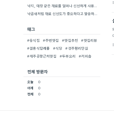
format_li
낙지, 대창 같은 재료를 얼마나 신선하게 사용하는지가 정말 중요하더라고요. 특히 인터넷 리뷰에서 오래된 후기와 새로운…
낙곱새처럼 재료 신선도가 중요하다고 말씀하신 점에, 제가 최근 새우 살이 탱글탱글한 곳을 찾고 있어서 정말…
태그
#음식점
#주변맛집
#맛집추천
#맛집리뷰
format_li
#결혼식답례품
#식당
#경주황리단길
#제주공항근처맛집
#두부요리
#커피숍
전체 방문자
오늘
0
어제
0
전체
0