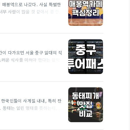
정 매봉역으로 나갔다. 사실 특별한
너무 사람이 많을 것 같아서 좀 한적
와서 양재천 쪽으로 걷다 보면 은근
 이야기를 했던 게 기억나서 거기
거나 차려입고 가기엔 너무 귀찮은
간이 다가오면 서울 중구 일대의 직
스러운 식사를 마쳐야 한다는 압박
배기 정보를 골라내는 작업은 이제
울중구맛집 검색을 해봐도 광고성 글
에서 실패 확률을 낮추려면 타겟 설
한국인들이 사계절 내내, 특히 찬
 동태는 얼린 명태를 뜻하는데, 생
생선 특유의 시원하고 깊은 맛이 우
조한 상태로, 특유의 꾸덕하고 쫄깃
대중적인 편이지만 막상 제대로 된 맛