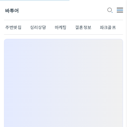
바투어
주변맛집
심리상담
마케팅
결혼정보
파크골프