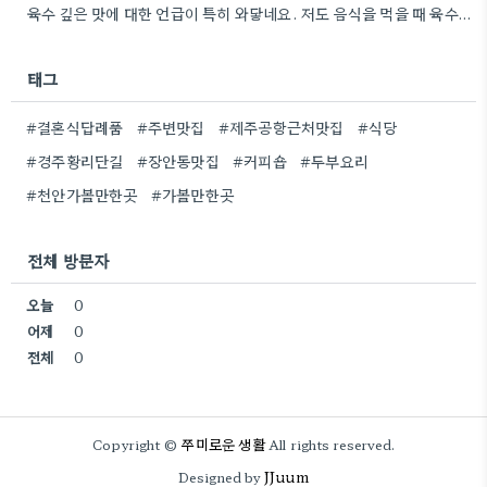
육수 깊은 맛에 대한 언급이 특히 와닿네요. 저도 음식을 먹을 때 육수의 깊은 맛을 중요하게…
태그
#결혼식답례품
#주변맛집
#제주공항근처맛집
#식당
#경주황리단길
#장안동맛집
#커피숍
#두부요리
#천안가볼만한곳
#가볼만한곳
전체 방문자
오늘
0
어제
0
전체
0
쭈미로운 생활
Copyright ©
All rights reserved.
JJuum
Designed by