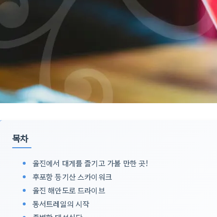
목차
울진에서 대게를 즐기고 가볼 만한 곳!
후포항 등기산 스카이워크
울진 해안도로 드라이브
동서트레일의 시작