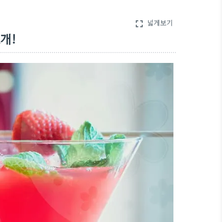
넓게보기
fullscreen
개!