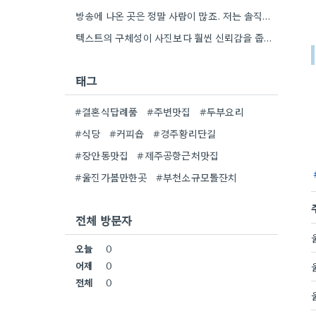
방송에 나온 곳은 정말 사람이 많죠. 저는 솔직히 메뉴 자체의 품질이 더 중요하다고 생각해요.
텍스트의 구체성이 사진보다 훨씬 신뢰감을 줍니다. 특히 사장님이 직접 요리하는 곳을 찾는 게 좋은 전략인…
태그
#결혼식답례품
#주변맛집
#두부요리
#식당
#커피숍
#경주황리단길
#장안동맛집
#제주공항근처맛집
#울진가볼만한곳
#부천소규모돌잔치
전체 방문자
오늘
0
어제
0
전체
0