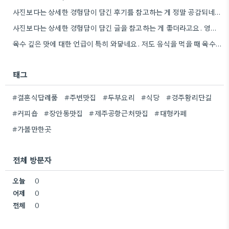
사진보다는 상세한 경험담이 담긴 후기를 참고하는 게 정말 공감되네요. 특히 어떤 점이 좋았고 아쉬웠는지 구체적으로…
사진보다는 상세한 경험담이 담긴 글을 참고하는 게 좋더라고요. 영화 상영회 경험이 기억에 남는다는 점이 흥미롭네요.
육수 깊은 맛에 대한 언급이 특히 와닿네요. 저도 음식을 먹을 때 육수의 깊은 맛을 중요하게…
태그
#결혼식답례품
#주변맛집
#두부요리
#식당
#경주황리단길
#커피숍
#장안동맛집
#제주공항근처맛집
#대형카페
#가볼만한곳
전체 방문자
오늘
0
어제
0
전체
0