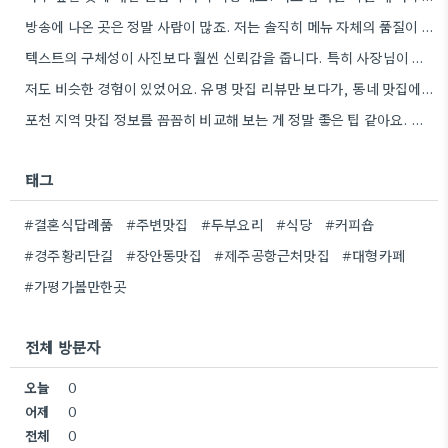
방송에 나온 곳은 정말 사람이 많죠. 저는 솔직히 메뉴 자체의 품질이 더 중요하다고 생각해요.
텍스트의 구체성이 사진보다 훨씬 신뢰감을 줍니다. 특히 사장님이 직접 요리하는 곳을 찾는 게 좋은 전략인…
저도 비슷한 경험이 있었어요. 유명 맛집 리뷰만 보다가, 동네 맛집에서 훨씬 더 맛있는 음식을 먹고…
포천 지역 맛집 정보를 꼼꼼히 비교해 보는 게 정말 좋은 팁 같아요. 특히 커뮤니티 언급…
태그
#결혼식답례품
#주변맛집
#두부요리
#식당
#커피숍
#경주황리단길
#장안동맛집
#제주공항근처맛집
#대형카페
#가평가볼만한곳
전체 방문자
오늘
0
어제
0
전체
0