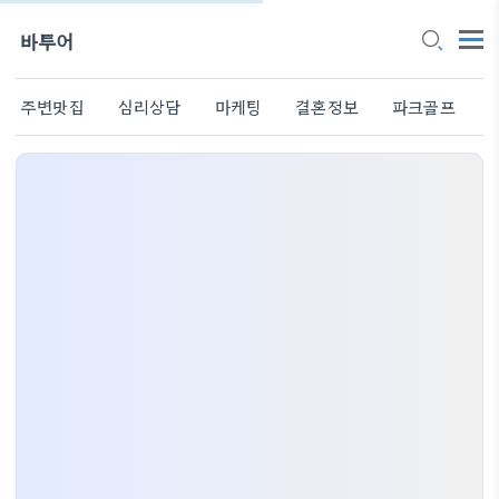
바투어
주변맛집
심리상담
마케팅
결혼정보
파크골프