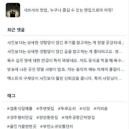
샤브샤브 창업, 누구나 즐길 수 있는 맛집으로의 여정!
최근 댓글
사진보다는 상세한 경험담이 담긴 후기를 참고하는 게 정말 공감되네요. 특히 어떤 점이 좋았고 아쉬웠는지 구체적으로…
사진보다는 상세한 경험담이 담긴 글을 참고하는 게 좋더라고요. 영화 상영회 경험이 기억에 남는다는 점이 흥미롭네요.
육수 깊은 맛에 대한 언급이 특히 와닿네요. 저도 음식을 먹을 때 육수의 깊은 맛을 중요하게…
방송에 나온 곳은 정말 사람이 많죠. 저는 솔직히 메뉴 자체의 품질이 더 중요하다고 생각해요.
텍스트의 구체성이 사진보다 훨씬 신뢰감을 줍니다. 특히 사장님이 직접 요리하는 곳을 찾는 게 좋은 전략인…
태그
#결혼식답례품
#주변맛집
#두부요리
#식당
#커피숍
#경주황리단길
#장안동맛집
#제주공항근처맛집
#울진가볼만한곳
#부천소규모돌잔치