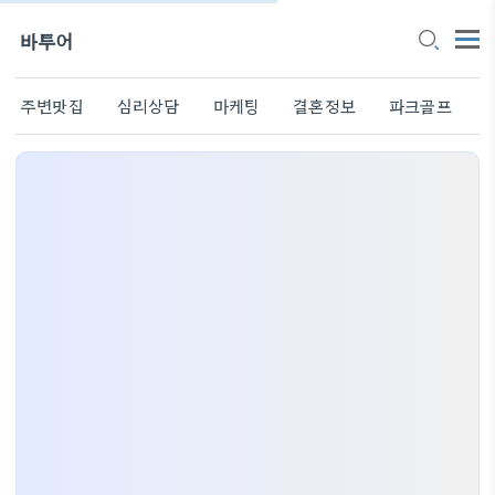
바투어
주변맛집
심리상담
마케팅
결혼정보
파크골프