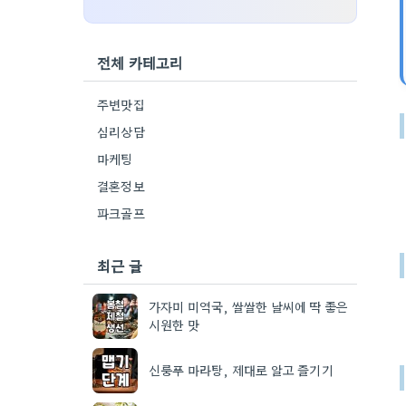
전체 카테고리
주변맛집
심리상담
마케팅
결혼정보
파크골프
최근 글
가자미 미역국, 쌀쌀한 날씨에 딱 좋은
시원한 맛
신룽푸 마라탕, 제대로 알고 즐기기