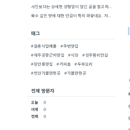
사진보다는 상세한 경험담이 담긴 글을 참고하는 게 좋더라고요. 영화 상영회 경험이 기억에 남는다는 점이 흥미롭네요.
육수 깊은 맛에 대한 언급이 특히 와닿네요. 저도 음식을 먹을 때 육수의 깊은 맛을 중요하게…
태그
#결혼식답례품
#주변맛집
#제주공항근처맛집
#식당
#경주황리단길
#장안동맛집
#커피숍
#두부요리
#천안가볼만한곳
#가볼만한곳
전체 방문자
오늘
0
어제
0
전체
0