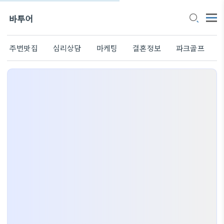
바투어
주변맛집
심리상담
마케팅
결혼정보
파크골프