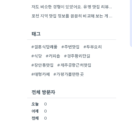
저도 비슷한 경험이 있었어요. 유명 맛집 리뷰만 보다가, 동네 맛집에서 훨씬 더 맛있는 음식을 먹고…
포천 지역 맛집 정보를 꼼꼼히 비교해 보는 게 정말 좋은 팁 같아요. 특히 커뮤니티 언급…
태그
#결혼식답례품
#주변맛집
#두부요리
#식당
#커피숍
#경주황리단길
#장안동맛집
#제주공항근처맛집
#대형카페
#가평가볼만한곳
전체 방문자
오늘
0
어제
0
전체
0