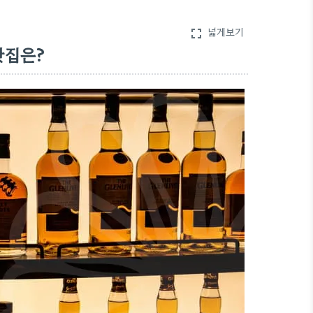
넓게보기
fullscreen
맛집은?