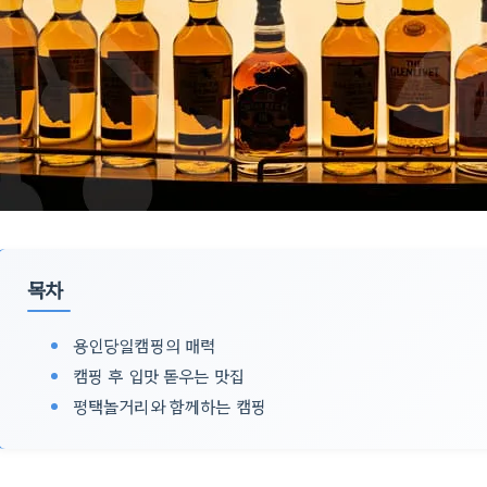
목차
용인당일캠핑의 매력
캠핑 후 입맛 돋우는 맛집
평택놀거리와 함께하는 캠핑