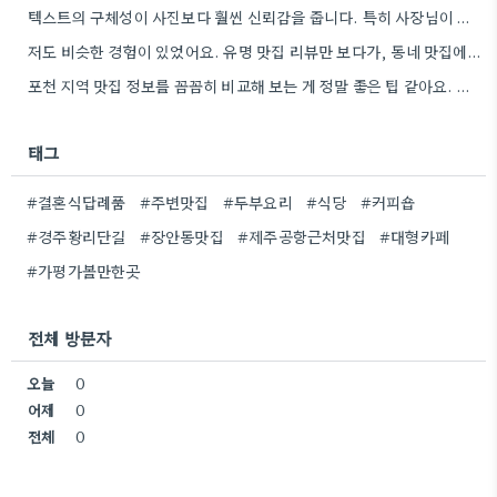
텍스트의 구체성이 사진보다 훨씬 신뢰감을 줍니다. 특히 사장님이 직접 요리하는 곳을 찾는 게 좋은 전략인…
저도 비슷한 경험이 있었어요. 유명 맛집 리뷰만 보다가, 동네 맛집에서 훨씬 더 맛있는 음식을 먹고…
포천 지역 맛집 정보를 꼼꼼히 비교해 보는 게 정말 좋은 팁 같아요. 특히 커뮤니티 언급…
태그
#결혼식답례품
#주변맛집
#두부요리
#식당
#커피숍
#경주황리단길
#장안동맛집
#제주공항근처맛집
#대형카페
#가평가볼만한곳
전체 방문자
오늘
0
어제
0
전체
0