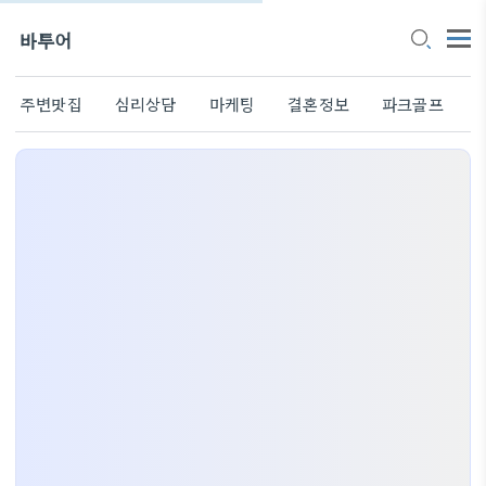
바투어
주변맛집
심리상담
마케팅
결혼정보
파크골프