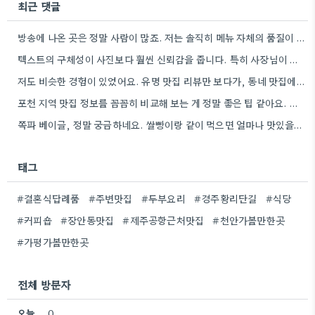
최근 댓글
방송에 나온 곳은 정말 사람이 많죠. 저는 솔직히 메뉴 자체의 품질이 더 중요하다고 생각해요.
텍스트의 구체성이 사진보다 훨씬 신뢰감을 줍니다. 특히 사장님이 직접 요리하는 곳을 찾는 게 좋은 전략인…
저도 비슷한 경험이 있었어요. 유명 맛집 리뷰만 보다가, 동네 맛집에서 훨씬 더 맛있는 음식을 먹고…
포천 지역 맛집 정보를 꼼꼼히 비교해 보는 게 정말 좋은 팁 같아요. 특히 커뮤니티 언급…
쪽파 베이글, 정말 궁금하네요. 쌀빵이랑 같이 먹으면 얼마나 맛있을까 생각만 해도 벌써부터 침 고여요.
태그
#결혼식답례품
#주변맛집
#두부요리
#경주황리단길
#식당
#커피숍
#장안동맛집
#제주공항근처맛집
#천안가볼만한곳
#가평가볼만한곳
전체 방문자
오늘
0