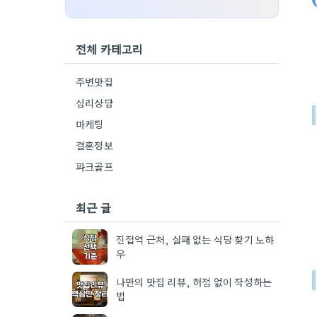
전체 카테고리
주변맛집
심리상담
마케팅
결혼정보
파크골프
최근 글
진접역 근처, 실패 없는 식당 찾기 노하
우
나만의 맛집 리뷰, 허점 없이 작성하는
법