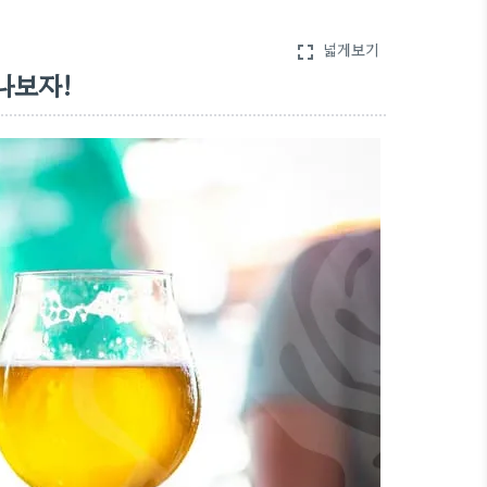
넓게보기
fullscreen
나보자!