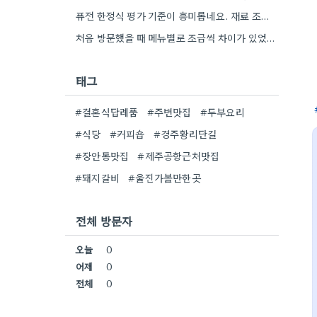
퓨전 한정식 평가 기준이 흥미롭네요. 재료 조합뿐 아니라 플레이팅까지 고려하는 점이 좋은 팁 같아요.
처음 방문했을 때 메뉴별로 조금씩 차이가 있었던 것 같아요. 특히 파스타 종류는 바뀌는 듯 싶었습니다.
태그
#결혼식답례품
#주변맛집
#두부요리
#식당
#커피숍
#경주황리단길
#장안동맛집
#제주공항근처맛집
#돼지갈비
#울진가볼만한곳
전체 방문자
오늘
0
어제
0
전체
0