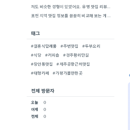
저도 비슷한 경험이 있었어요. 유명 맛집 리뷰만 보다가, 동네 맛집에서 훨씬 더 맛있는 음식을 먹고…
포천 지역 맛집 정보를 꼼꼼히 비교해 보는 게 정말 좋은 팁 같아요. 특히 커뮤니티 언급…
태그
#결혼식답례품
#주변맛집
#두부요리
#식당
#커피숍
#경주황리단길
#장안동맛집
#제주공항근처맛집
#대형카페
#가평가볼만한곳
전체 방문자
오늘
0
어제
0
전체
0