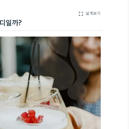
넓게보기
fullscreen
어디일까?