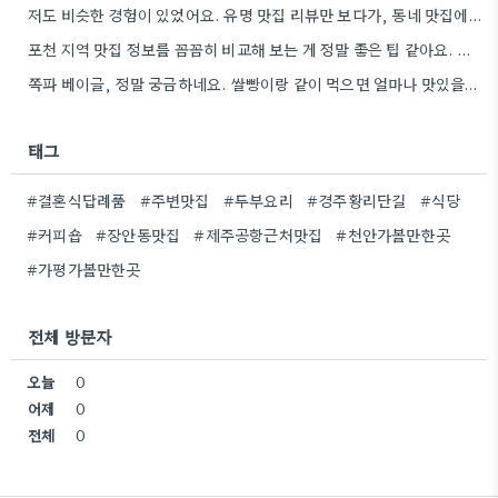
저도 비슷한 경험이 있었어요. 유명 맛집 리뷰만 보다가, 동네 맛집에서 훨씬 더 맛있는 음식을 먹고…
포천 지역 맛집 정보를 꼼꼼히 비교해 보는 게 정말 좋은 팁 같아요. 특히 커뮤니티 언급…
쪽파 베이글, 정말 궁금하네요. 쌀빵이랑 같이 먹으면 얼마나 맛있을까 생각만 해도 벌써부터 침 고여요.
태그
#결혼식답례품
#주변맛집
#두부요리
#경주황리단길
#식당
#커피숍
#장안동맛집
#제주공항근처맛집
#천안가볼만한곳
#가평가볼만한곳
전체 방문자
오늘
0
어제
0
전체
0