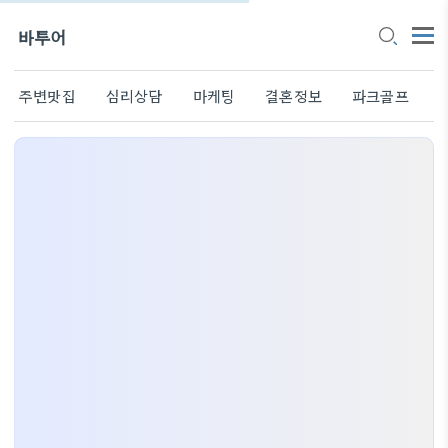
바투어
주변맛집
심리상담
마케팅
결혼정보
파크골프