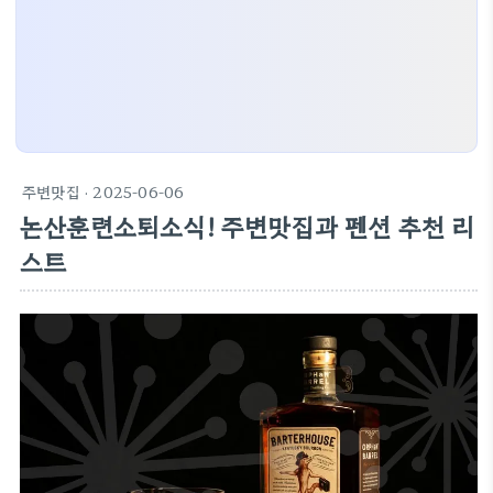
주변맛집
· 2025-06-06
논산훈련소퇴소식! 주변맛집과 펜션 추천 리
스트