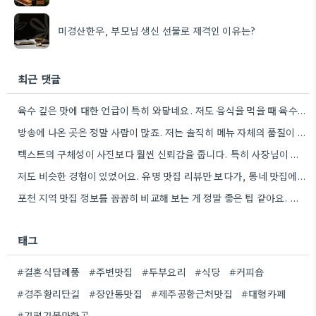
미경산한우, 부모님 생신 선물로 제격인 이유는?
최근 댓글
육수 깊은 맛에 대한 언급이 특히 와닿네요. 저도 음식을 먹을 때 육수의 깊은 맛을 중요하게…
방송에 나온 곳은 정말 사람이 많죠. 저는 솔직히 메뉴 자체의 품질이 더 중요하다고 생각해요.
텍스트의 구체성이 사진보다 훨씬 신뢰감을 줍니다. 특히 사장님이 직접 요리하는 곳을 찾는 게 좋은 전략인…
저도 비슷한 경험이 있었어요. 유명 맛집 리뷰만 보다가, 동네 맛집에서 훨씬 더 맛있는 음식을 먹고…
포천 지역 맛집 정보를 꼼꼼히 비교해 보는 게 정말 좋은 팁 같아요. 특히 커뮤니티 언급…
태그
#결혼식답례품
#주변맛집
#두부요리
#식당
#커피숍
#경주황리단길
#장안동맛집
#제주공항근처맛집
#대형카페
#가평가볼만한곳