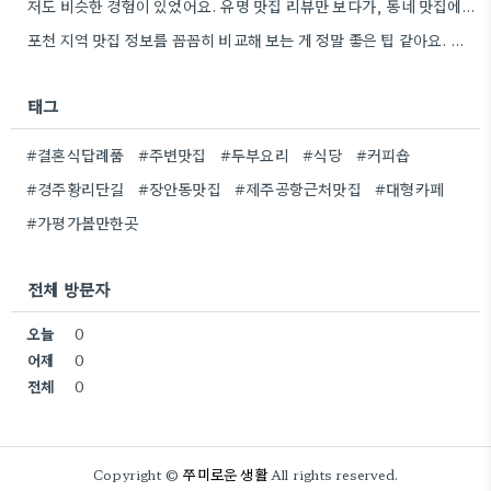
저도 비슷한 경험이 있었어요. 유명 맛집 리뷰만 보다가, 동네 맛집에서 훨씬 더 맛있는 음식을 먹고…
포천 지역 맛집 정보를 꼼꼼히 비교해 보는 게 정말 좋은 팁 같아요. 특히 커뮤니티 언급…
태그
#결혼식답례품
#주변맛집
#두부요리
#식당
#커피숍
#경주황리단길
#장안동맛집
#제주공항근처맛집
#대형카페
#가평가볼만한곳
전체 방문자
오늘
0
어제
0
전체
0
쭈미로운 생활
Copyright ©
All rights reserved.