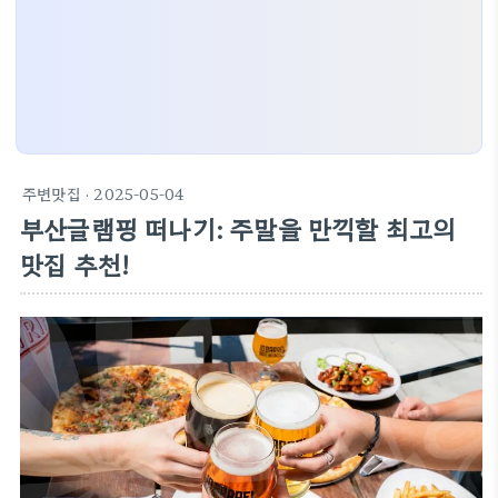
주변맛집
· 2025-05-04
부산글램핑 떠나기: 주말을 만끽할 최고의
맛집 추천!