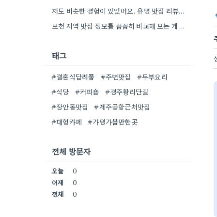
저도 비슷한 경험이 있었어요. 유명 맛집 리뷰만 보다가, 동네 맛집에서 훨씬 더 맛있는 음식을 먹고…
포천 지역 맛집 정보를 꼼꼼히 비교해 보는 게 정말 좋은 팁 같아요. 특히 커뮤니티 언급…
태그
#결혼식답례품
#주변맛집
#두부요리
#식당
#커피숍
#경주황리단길
#장안동맛집
#제주공항근처맛집
#대형카페
#가평가볼만한곳
전체 방문자
오늘
0
어제
0
전체
0