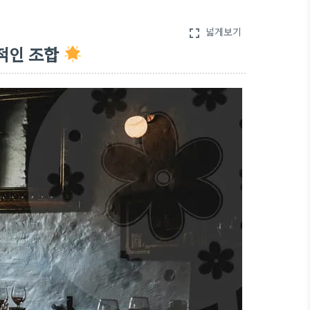
넓게보기
fullscreen
상적인 조합