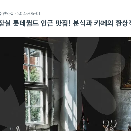
주변맛집
· 2025-05-01
잠실 롯데월드 인근 맛집! 분식과 카페의 환