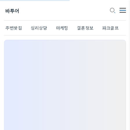
바투어
주변맛집
심리상담
마케팅
결혼정보
파크골프