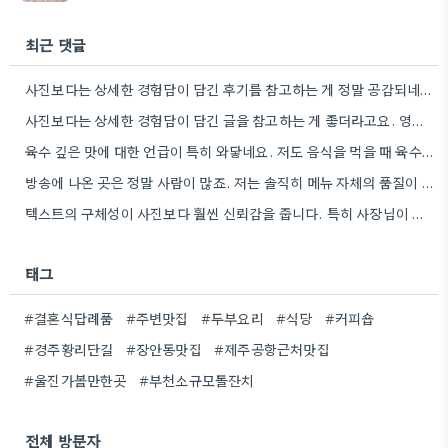
최근 댓글
사진보다는 상세한 경험담이 담긴 후기를 참고하는 게 정말 공감되네요. 특히 어떤 점이 좋았고 아쉬웠는지 구체적으로…
사진보다는 상세한 경험담이 담긴 글을 참고하는 게 좋더라고요. 영화 상영회 경험이 기억에 남는다는 점이 흥미롭네요.
육수 깊은 맛에 대한 언급이 특히 와닿네요. 저도 음식을 먹을 때 육수의 깊은 맛을 중요하게…
방송에 나온 곳은 정말 사람이 많죠. 저는 솔직히 메뉴 자체의 품질이 더 중요하다고 생각해요.
텍스트의 구체성이 사진보다 훨씬 신뢰감을 줍니다. 특히 사장님이 직접 요리하는 곳을 찾는 게 좋은 전략인…
태그
#결혼식답례품
#주변맛집
#두부요리
#식당
#커피숍
#경주황리단길
#장안동맛집
#제주공항근처맛집
#울진가볼만한곳
#부천소규모돌잔치
전체 방문자