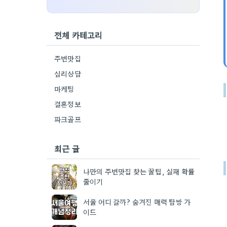
전체 카테고리
주변맛집
심리상담
마케팅
결혼정보
파크골프
최근 글
나만의 주변맛집 찾는 꿀팁, 실패 확률
줄이기
서울 어디 갈까? 숨겨진 매력 탐방 가
이드