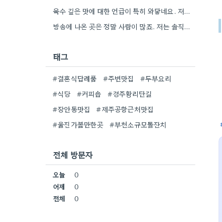
육수 깊은 맛에 대한 언급이 특히 와닿네요. 저도 음식을 먹을 때 육수의 깊은 맛을 중요하게…
방송에 나온 곳은 정말 사람이 많죠. 저는 솔직히 메뉴 자체의 품질이 더 중요하다고 생각해요.
태그
#결혼식답례품
#주변맛집
#두부요리
#식당
#커피숍
#경주황리단길
#장안동맛집
#제주공항근처맛집
#울진가볼만한곳
#부천소규모돌잔치
전체 방문자
오늘
0
어제
0
전체
0