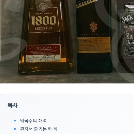
목차
막국수의 매력
혼자서 즐기는 한 끼