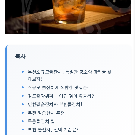
목차
부천소규모돌잔치, 특별한 장소와 맛집을 찾
아보자!
소규모 돌잔치에 적합한 맛집은?
김포출장뷔페 – 어떤 점이 좋을까?
인천팔순잔치와 부천돌잔치!
부천 칠순잔치 추천
목동돌잔치 팁
부천 돌잔치, 선택 기준은?