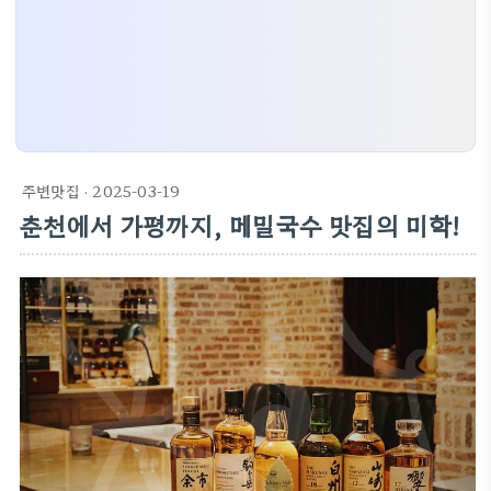
주변맛집
· 2025-03-19
춘천에서 가평까지, 메밀국수 맛집의 미학!