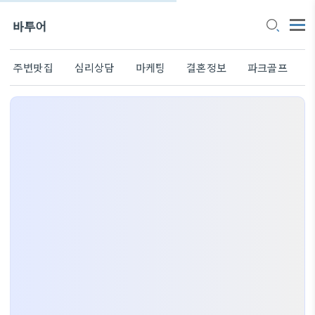
바투어
주변맛집
심리상담
마케팅
결혼정보
파크골프