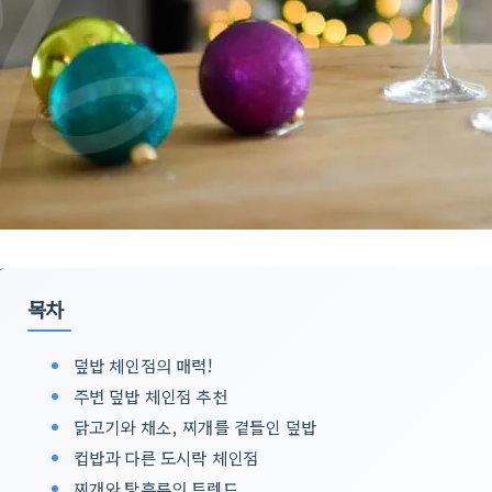
목차
덮밥 체인점의 매력!
주변 덮밥 체인점 추천
닭고기와 채소, 찌개를 곁들인 덮밥
컵밥과 다른 도시락 체인점
찌개와 탕후루의 트렌드