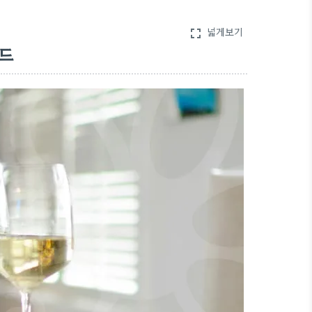
넓게보기
fullscreen
렌드