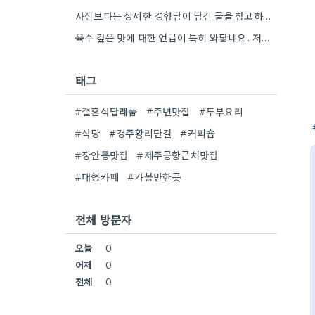
사진보다는 상세한 경험담이 담긴 글을 참고하는 게 좋더라고요. 영화 상영회 경험이 기억에 남는다는 점이 흥미롭네요.
육수 깊은 맛에 대한 언급이 특히 와닿네요. 저도 음식을 먹을 때 육수의 깊은 맛을 중요하게…
태그
#결혼식답례품
#주변맛집
#두부요리
#식당
#경주황리단길
#커피숍
#장안동맛집
#제주공항근처맛집
#대형카페
#가볼만한곳
전체 방문자
오늘
0
어제
0
전체
0