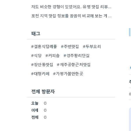
저도 비슷한 경험이 있었어요. 유명 맛집 리뷰만 보다가, 동네 맛집에서 훨씬 더 맛있는 음식을 먹고…
포천 지역 맛집 정보를 꼼꼼히 비교해 보는 게 정말 좋은 팁 같아요. 특히 커뮤니티 언급…
태그
#결혼식답례품
#주변맛집
#두부요리
#식당
#커피숍
#경주황리단길
#장안동맛집
#제주공항근처맛집
#대형카페
#가평가볼만한곳
전체 방문자
오늘
0
어제
0
전체
0