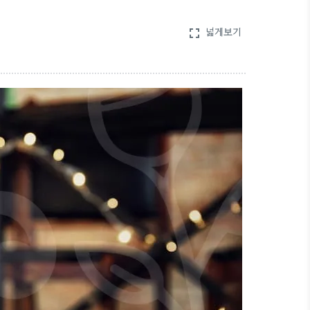
넓게보기
fullscreen