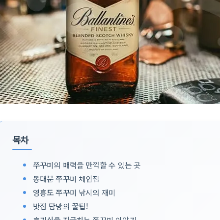
목차
쭈꾸미의 매력을 만끽할 수 있는 곳
동대문 쭈꾸미 체인점
영흥도 쭈꾸미 낚시의 재미
맛집 탐방의 꿀팁!
호기심을 자극하는 쭈꾸미 이야기