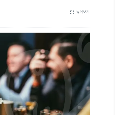
넓게보기
fullscreen