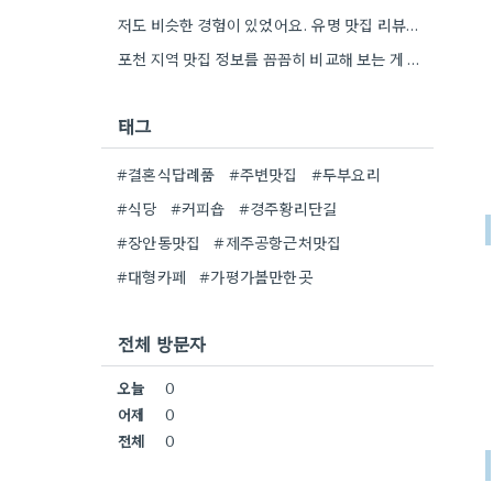
저도 비슷한 경험이 있었어요. 유명 맛집 리뷰만 보다가, 동네 맛집에서 훨씬 더 맛있는 음식을 먹고…
포천 지역 맛집 정보를 꼼꼼히 비교해 보는 게 정말 좋은 팁 같아요. 특히 커뮤니티 언급…
태그
#결혼식답례품
#주변맛집
#두부요리
#식당
#커피숍
#경주황리단길
#장안동맛집
#제주공항근처맛집
#대형카페
#가평가볼만한곳
전체 방문자
오늘
0
어제
0
전체
0