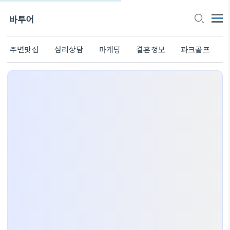
바투어
주변맛집
심리상담
마케팅
결혼정보
파크골프