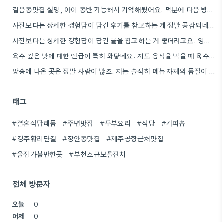
길음동맛집 설명, 아이 동반 가능해서 기억해뒀어요. 덕분에 다음 방문할 때 훨씬 수월할 것 같아요.
사진보다는 상세한 경험담이 담긴 후기를 참고하는 게 정말 공감되네요. 특히 어떤 점이 좋았고 아쉬웠는지 구체적으로…
사진보다는 상세한 경험담이 담긴 글을 참고하는 게 좋더라고요. 영화 상영회 경험이 기억에 남는다는 점이 흥미롭네요.
육수 깊은 맛에 대한 언급이 특히 와닿네요. 저도 음식을 먹을 때 육수의 깊은 맛을 중요하게…
방송에 나온 곳은 정말 사람이 많죠. 저는 솔직히 메뉴 자체의 품질이 더 중요하다고 생각해요.
태그
#결혼식답례품
#주변맛집
#두부요리
#식당
#커피숍
#경주황리단길
#장안동맛집
#제주공항근처맛집
#울진가볼만한곳
#부천소규모돌잔치
전체 방문자
오늘
0
어제
0