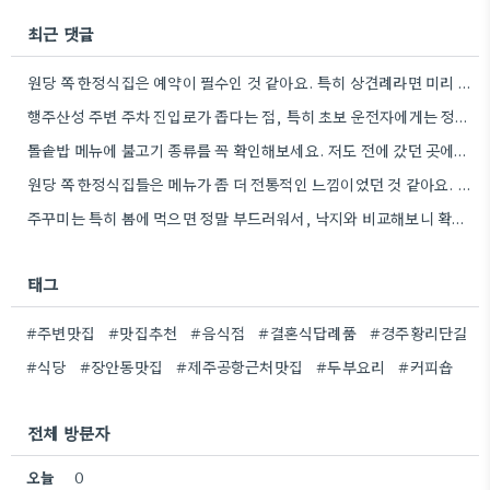
최근 댓글
원당 쪽 한정식집은 예약이 필수인 것 같아요. 특히 상견례라면 미리 시간대를 정해두고 예약을 해야 제대로…
행주산성 주변 주차 진입로가 좁다는 점, 특히 초보 운전자에게는 정말 중요한 정보네요. 미리 로드뷰 확인하는…
돌솥밥 메뉴에 불고기 종류를 꼭 확인해보세요. 저도 전에 갔던 곳에서 퀄리티가 기대에 못 미쳤었거든요.
원당 쪽 한정식집들은 메뉴가 좀 더 전통적인 느낌이었던 것 같아요. 저도 어르신들 모시는 자리라면 메뉴의…
주꾸미는 특히 봄에 먹으면 정말 부드러워서, 낙지와 비교해보니 확실히 다르더라고요.
태그
#주변맛집
#맛집추천
#음식점
#결혼식답례품
#경주황리단길
#식당
#장안동맛집
#제주공항근처맛집
#두부요리
#커피숍
전체 방문자
오늘
0